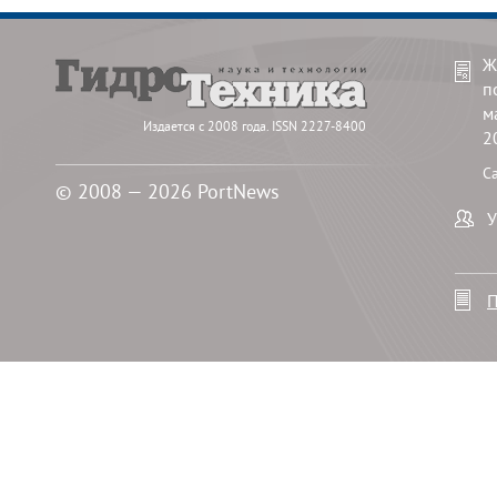
Ж
п
м
Издается с 2008 года. ISSN 2227-8400
2
С
© 2008 — 2026 PortNews
У
П