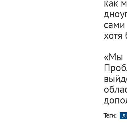
как 
дноу
сами 
хотя 
«Мы 
Проб
выйд
обла
допо
Теги:
Д