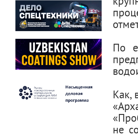
круп
проц
отме
По е
пред
водо
Как,
«Арх
«Проб
не с