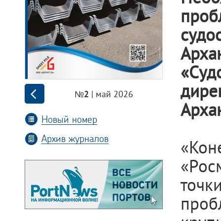
проб
судо
Арха
«Суд
дире
| май 2026
№2
Арха
Новый номер
Архив журналов
«Кон
«Рос
точк
проб