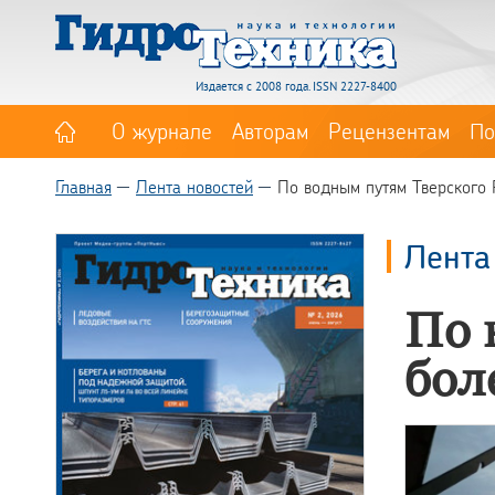
Издается с 2008 года. ISSN 2227-8400
О журнале
Авторам
Рецензентам
По
Главная
Лента новостей
По водным путям Тверского 
Лента
По 
бол