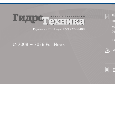
Ж
п
м
Издается с 2008 года. ISSN 2227-8400
2
С
© 2008 — 2026 PortNews
У
П