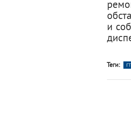
ремо
обст
и со
дисп
Теги:
ГТ