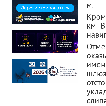
м.
Кром
км. 
нави
Отме
оказ
имен
шлюз
отст
укла
слип