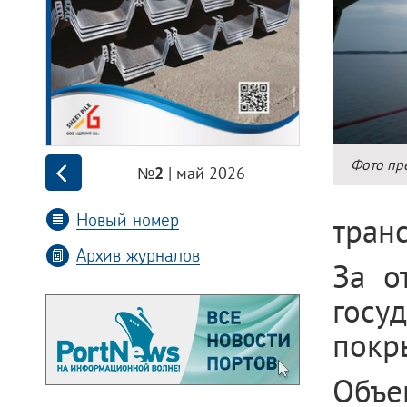
Фото пр
| май 2026
№2
Новый номер
тран
Архив журналов
За о
госу
покр
Объем