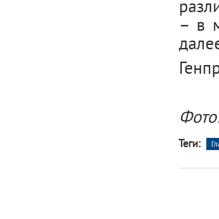
разл
– в 
далее
Генп
Фото
Теги:
Гл