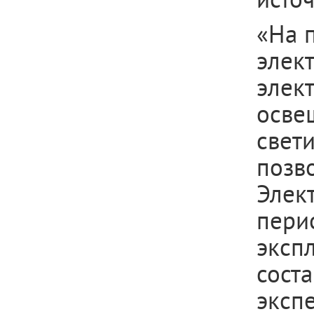
«На 
эле
элек
осве
свет
позв
Элек
перио
эксп
сост
эксп