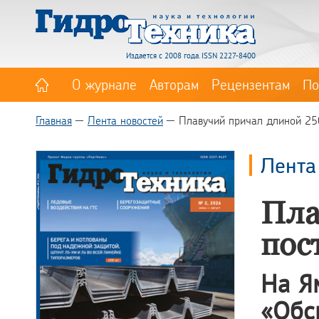
Издается с 2008 года. ISSN 2227-8400
О журнале
Авторам
Рецензентам
По
Главная
Лента новостей
Плавучий причал длиной 250
Лента
Пла
пос
На Я
«Обс