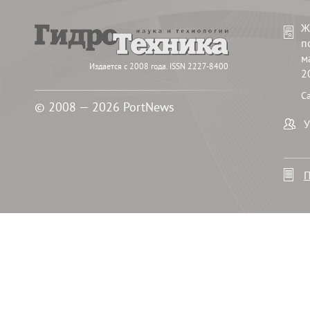
Ж
п
м
Издается с 2008 года. ISSN 2227-8400
2
С
© 2008 — 2026 PortNews
У
П