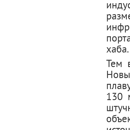
инду
разм
инфр
порт
хаба.
Тем 
Новы
плав
130 
штуч
объе
исто