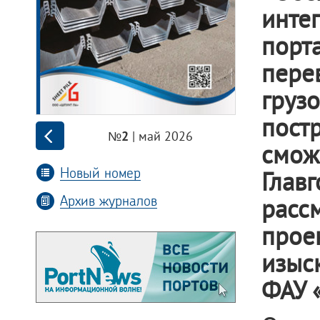
инте
порт
пере
груз
пост
| май 2026
№2
смо
Новый номер
Гла
Архив журналов
расс
прое
изыс
ФАУ «