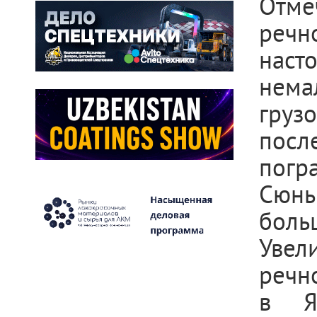
Отм
речн
нас
нем
гру
посл
пог
Сюнь
боль
Увел
речн
в Я