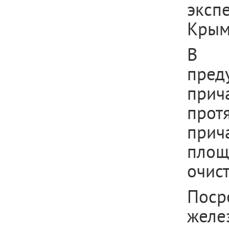
эксп
Крым
В с
пред
прич
прот
прич
площ
очист
Поср
желе