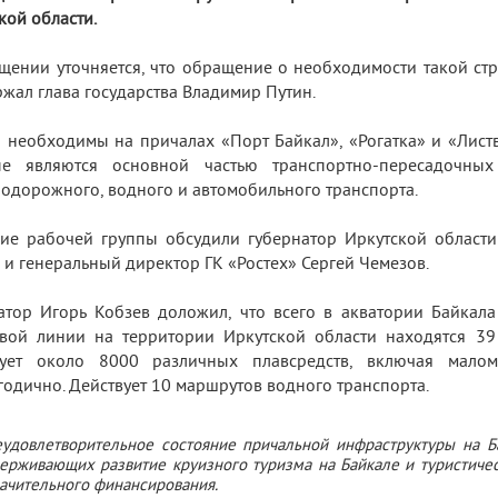
кой области.
щении уточняется, что обращение о необходимости такой ст
жал глава государства Владимир Путин.
 необходимы на причалах «Порт Байкал», «Рогатка» и «Лист
ые являются основной частью транспортно-пересадочных
одорожного, водного и автомобильного транспорта.
ие рабочей группы обсудили губернатор Иркутской области
 и генеральный директор ГК «Ростех» Сергей Чемезов.
атор Игорь Кобзев доложил, что всего в акватории Байкал
вой линии на территории Иркутской области находятся 3
рует около 8000 различных плавсредств, включая маломе
годично. Действует 10 маршрутов водного транспорта.
удовлетворительное состояние причальной инфраструктуры на Б
ерживающих развитие круизного туризма на Байкале и туристичес
ачительного финансирования.