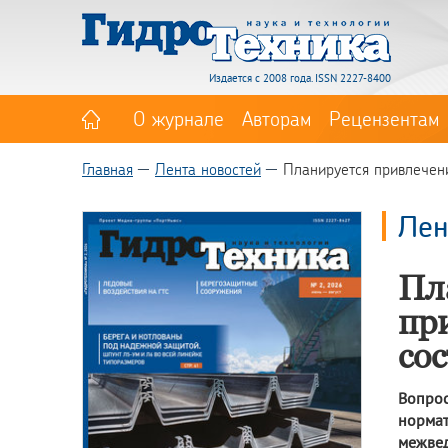
Издается с 2008 года. ISSN 2227-8400
О журнале
Авторам
Рецензентам
Главная
Лента новостей
Планируется привлечени
Лен
Пл
пр
со
Вопро
норма
межве