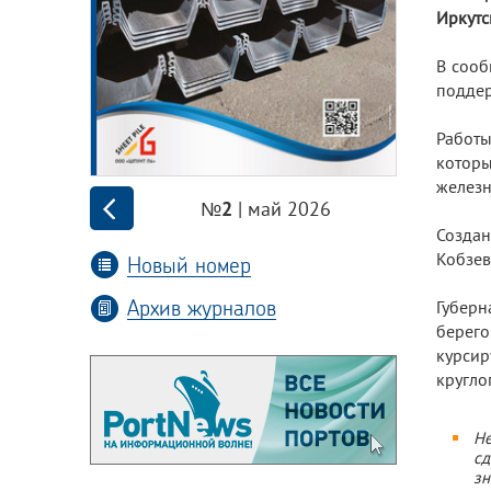
Иркутс
В сооб
поддер
Работы
котор
железн
| май 2026
№2
Создан
Кобзев
Новый номер
Архив журналов
Губерн
берего
курси
кругло
Не
сд
зн