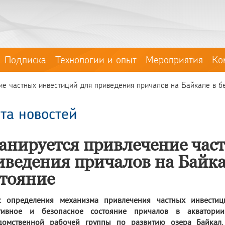
Подписка
Технологии и опыт
Мероприятия
Ко
е частных инвестиций для приведения причалов на Байкале в бе
та новостей
анируется привлечение час
иведения причалов на Байка
стояние
с определения механизма привлечения частных инвести
тивное и безопасное состояние причалов в акватории
домственной рабочей группы по развитию озера Байкал. 