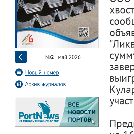
хво
сооб
объя
"Лик
сумм
| май 2026
№2
заве
Новый номер
выиг
Архив журналов
Кула
учас
Пред