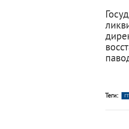
Госу
ликв
дире
восс
павод
Теги:
ГТ