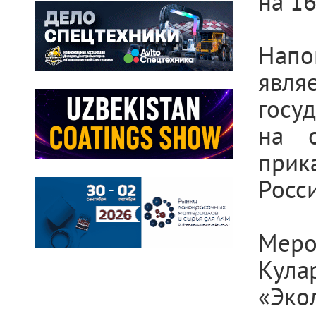
на 16
Напо
явля
госу
на 
прик
Росс
Мер
Кула
«Эко