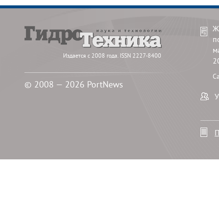
Ж
п
м
Издается с 2008 года. ISSN 2227-8400
2
С
© 2008 — 2026 PortNews
У
П