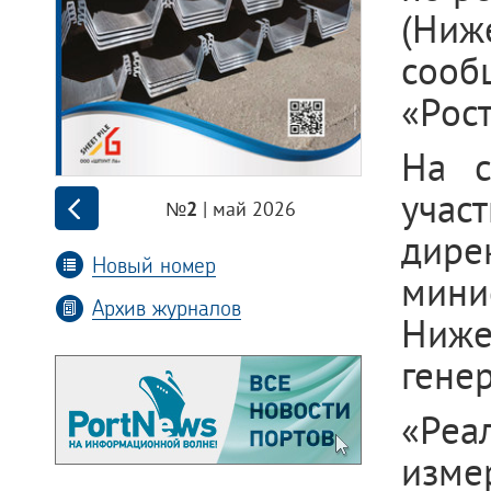
(Ниже
сооб
«Рос
На с
учас
| май 2026
№2
дире
Новый номер
мин
Архив журналов
Ниж
гене
«Реа
изме