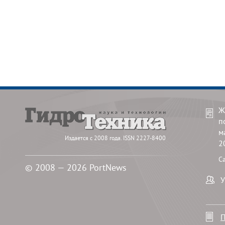
Ж
п
м
Издается с 2008 года. ISSN 2227-8400
2
С
© 2008 — 2026 PortNews
У
П