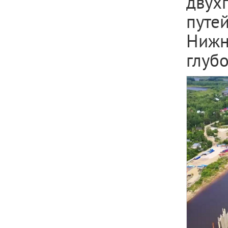
двух
путе
Нижн
глуб