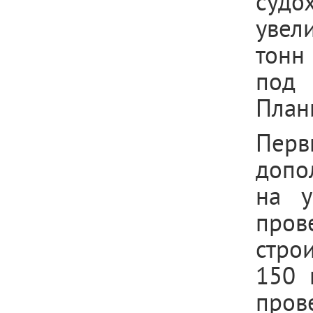
судо
увел
тонн
под
План
Пер
допо
на у
пров
стро
150 
пров