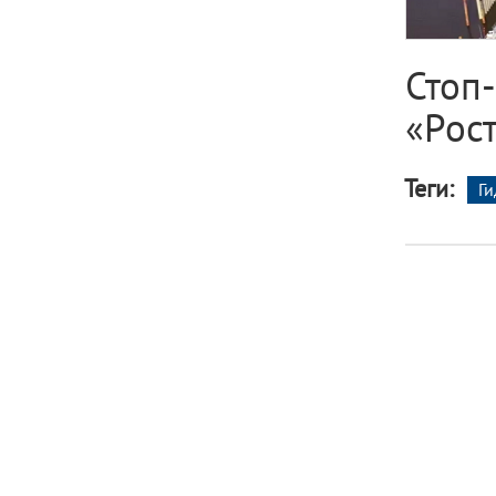
Стоп
«Рос
Теги:
Г