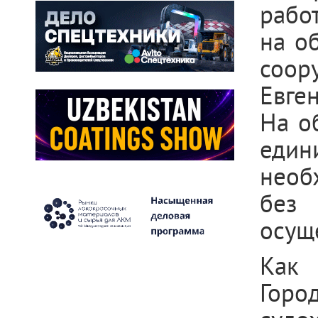
рабо
на о
соор
Евген
На о
един
необ
без
осущ
Как
Горо