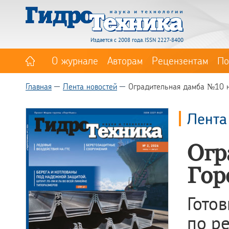
Издается с 2008 года. ISSN 2227-8400
О журнале
Авторам
Рецензентам
По
Главная
Лента новостей
Оградительная дамба №10 н
Лента
Огр
Гор
Гото
по р