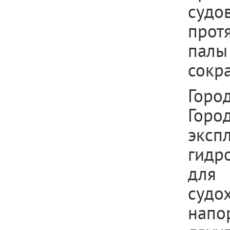
судо
прот
палы
сокр
Горо
Горо
эксп
гидр
для
суд
нап