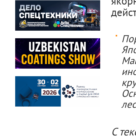
якор
дейс
По
Яп
Ман
ин
кру
Ос
лес
С те