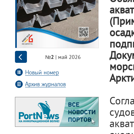
аква
(При
осад
подп
Доку
| май 2026
№2
морс
Новый номер
Аркт
Архив журналов
Согл
судо
акват