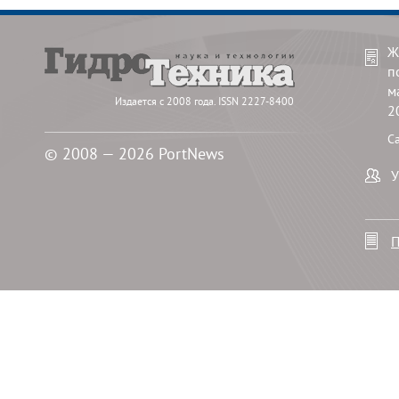
Ж
п
м
Издается с 2008 года. ISSN 2227-8400
2
С
© 2008 — 2026 PortNews
У
П