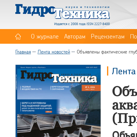
Издается с 2008 года. ISSN 2227-8400
О журнале
Авторам
Рецензентам
По
Главная
Лента новостей
Объявлены фактические глуб
Лента
Объ
акв
(Пр
Объ