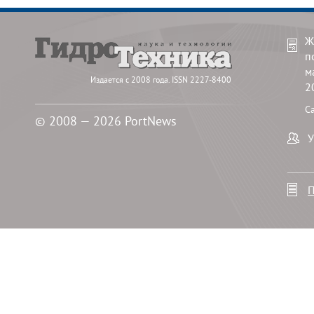
Ж
п
м
Издается с 2008 года. ISSN 2227-8400
2
С
© 2008 — 2026 PortNews
У
П