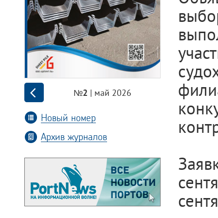
выбо
выпо
учас
судо
фил
| май 2026
№2
кон
Новый номер
контр
Архив журналов
Заяв
сент
сентя