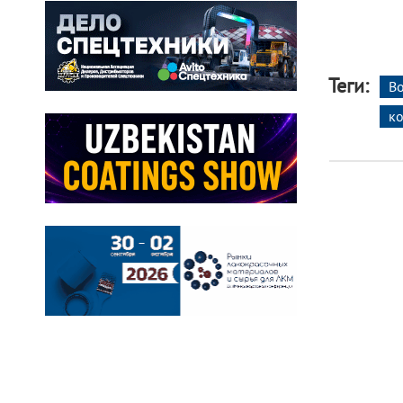
Теги:
В
к