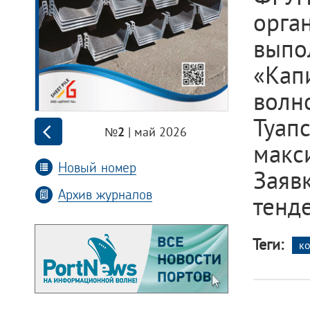
орга
вып
«Ка
вол
Туап
| май 2026
№2
макс
Новый номер
Заяв
Архив журналов
тенд
Теги:
к