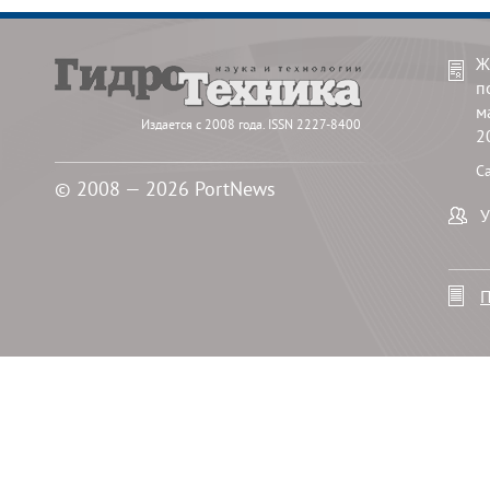
Ж
п
м
Издается с 2008 года. ISSN 2227-8400
2
С
© 2008 — 2026 PortNews
У
П