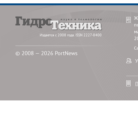
Ж
п
м
Издается с 2008 года. ISSN 2227-8400
2
С
© 2008 — 2026 PortNews
У
П