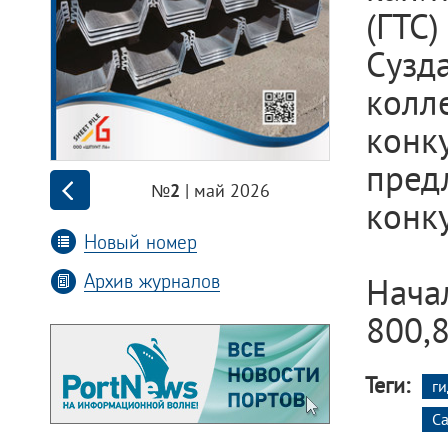
(ГТ
Сузд
колл
кон
пред
| май 2026
№2
конку
Новый номер
Архив журналов
Нача
800,8
Теги:
г
Са