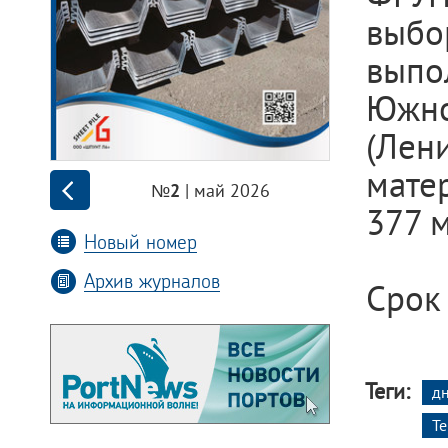
выбо
выпо
Южн
(Лен
мате
| май 2026
№2
377 м
Новый номер
Архив журналов
Срок 
Теги:
д
Т