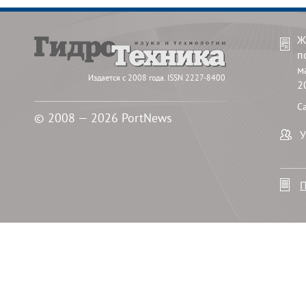
Ж
п
м
Издается с 2008 года. ISSN 2227-8400
2
С
© 2008 — 2026 PortNews
У
П