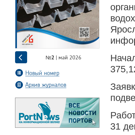
орга
водо
Ярос
инфор
Начал
| май 2026
№2
375,1
Новый номер
Архив журналов
Заяв
подве
Работ
31 де