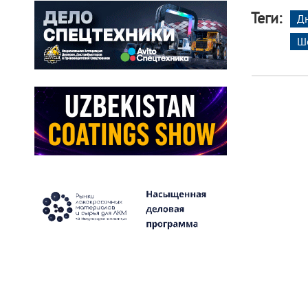
Теги:
Д
Ш