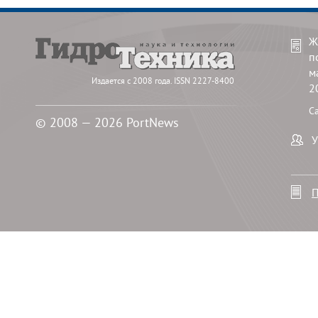
Ж
п
м
Издается с 2008 года. ISSN 2227-8400
2
С
© 2008 — 2026 PortNews
У
П