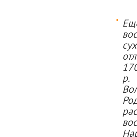
Ещ
во
су
от
17
р. 
Вол
Ро
рас
во
На