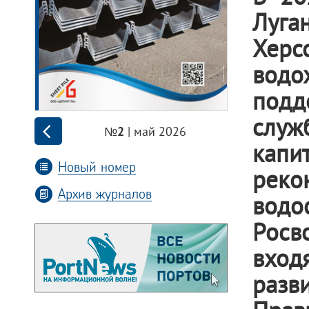
Луга
Хер
водо
подд
служ
| май 2026
№2
капи
Новый номер
рек
Архив журналов
водо
Росв
вход
раз