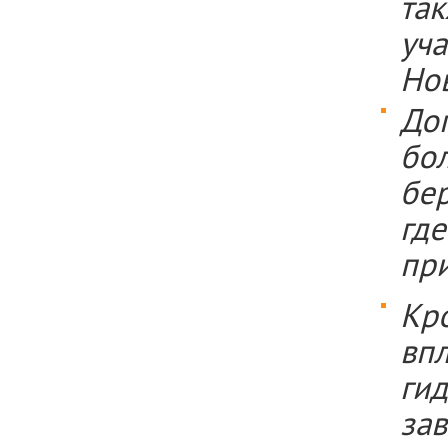
та
уч
Но
До
бо
бе
гд
пр
Кр
вп
ги
за