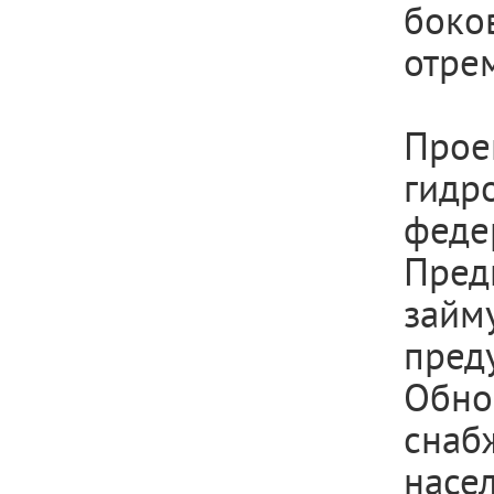
бок
отре
Прое
гидр
фед
Пред
зай
пред
Обно
снаб
насе