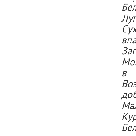
Бел
Луг
Су
впа
За
Мол
в 
Во
доб
Мал
Ку
Бел