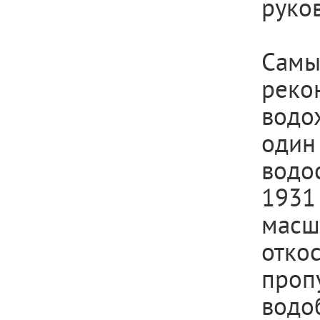
руко
Сам
рек
водо
один
водо
1931
масш
отко
проп
водо