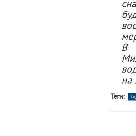
сн
бу
вос
ме
В 
Ми
вод
на
Теги:
Г