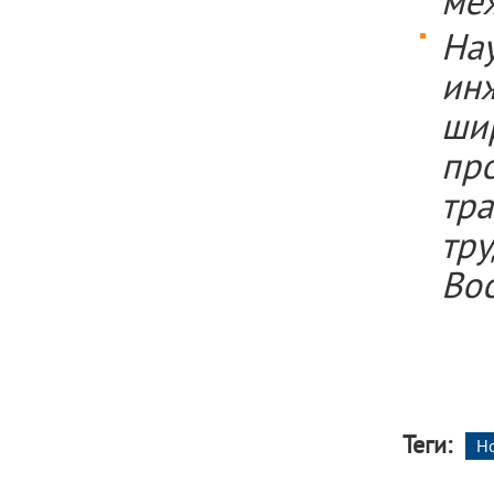
меж
На
ин
ши
пр
тр
тр
Вос
Теги:
Н