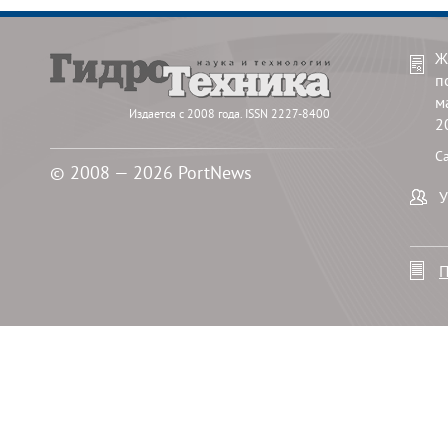
Ж
п
м
Издается с 2008 года. ISSN 2227-8400
2
С
© 2008 — 2026 PortNews
У
П