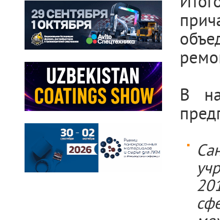
Ито
прич
объе
ремо
В на
пред
Са
учр
20
сф