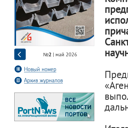
пре
испо
прич
Санк
науч
| май 2026
№2
Новый номер
Пре
Архив журналов
«Аг
выпо
даль