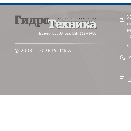
Ж
п
м
Издается с 2008 года. ISSN 2227-8400
2
С
© 2008 — 2026 PortNews
У
П