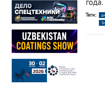
года.
Теги:
д
Т