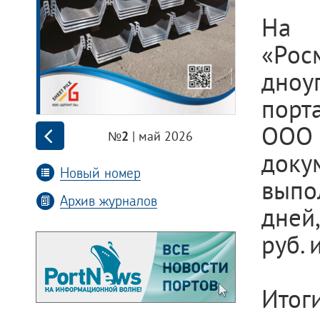
На 
«Ро
дноу
порт
ООО 
| май 2026
№2
док
Новый номер
выпол
Архив журналов
дней,
руб. 
Итог