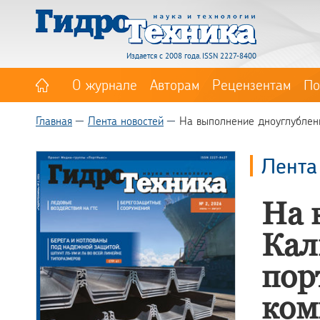
Издается с 2008 года. ISSN 2227-8400
О журнале
Авторам
Рецензентам
По
Главная
Лента новостей
На выполнение дноуглублени
Лента
На 
Кал
пор
ком