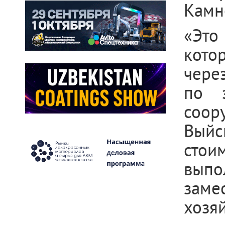
Камне
«Это
кото
чере
по з
соор
Выйс
стои
выпо
заме
хозяй