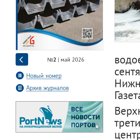
водо
| май 2026
№2
сент
Новый номер
Нижн
Архив журналов
Газет
Верх
трет
цент