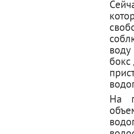
Сейч
кот
своб
собл
воду
бокс
при
водо
На г
объ
вод
водо