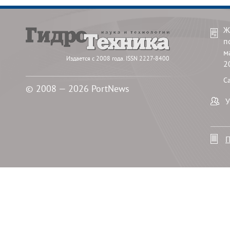
Ж
п
м
Издается с 2008 года. ISSN 2227-8400
2
С
© 2008 — 2026 PortNews
У
П