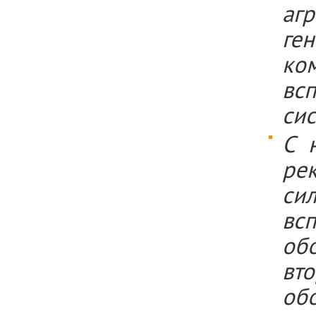
аг
ге
ком
вс
сис
С 
рек
си
вс
об
вт
об