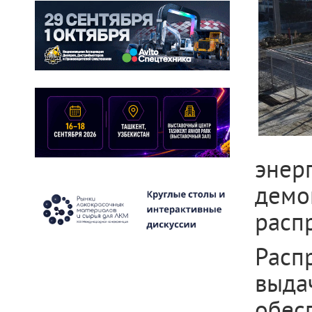
эне
демо
расп
Расп
выда
обес