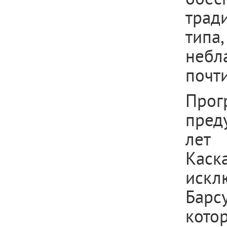
трад
тип
небл
почт
Про
пред
лет 
Каск
иск
Барс
кото