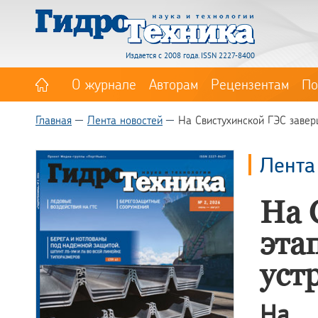
Издается с 2008 года. ISSN 2227-8400
О журнале
Авторам
Рецензентам
По
Главная
Лента новостей
На Свистухинской ГЭС завер
Лента
На 
эта
уст
На 