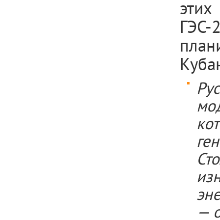
этих
ГЭС-
план
Кубан
Ру
мо
ко
ге
Ст
из
эне
— о