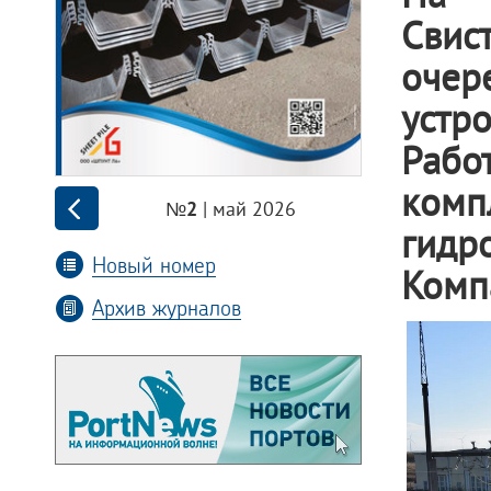
Свис
очер
устр
Рабо
ко
| май 2026
№2
гидр
Новый номер
Комп
Архив журналов