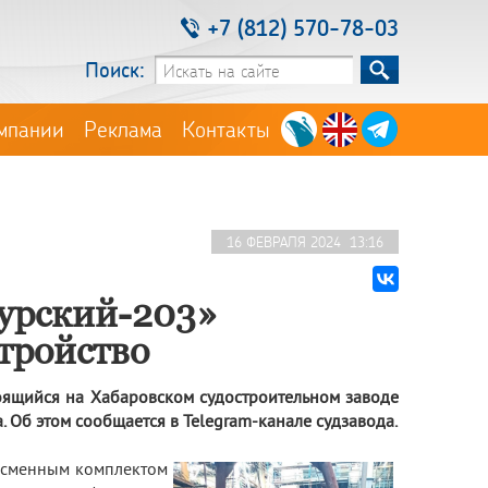
+7 (812) 570-78-03
Поиск:
мпании
Реклама
Контакты
16 ФЕВРАЛЯ 2024 13:16
урский-203»
тройство
оящийся на Хабаровском судостроительном заводе
а. Об этом сообщается в Telegram-канале судзавода.
о сменным комплектом