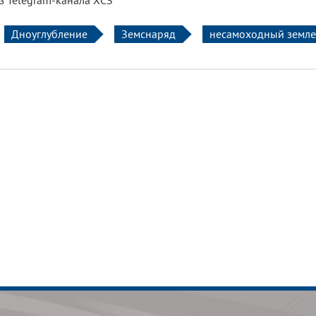
з Telegram-канала ХСЗ
Дноуглубление
Земснаряд
несамоходный земле