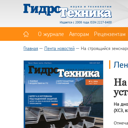
Издается с 2008 года. ISSN 2227-8400
О журнале
Авторам
Рецензентам
Главная
Лента новостей
На строящийся земснар
Лен
На
ус
На дно
(ХСЗ, 
Отмеча