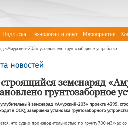
Подписка
Технологии и опыт
Мероприятия
Ко
яд «Амурский-203» установлено грунтозаборное устройство
та новостей
 строящийся земснаряд «Ам
тановлено грунтозаборное ус
углубительный земснаряд «Амурский-203» проекта 4395, стр
входит в ОСК), завершена установка грунтозаборного устройств
ется, что судно производительностью по грунту 700 м3/час с