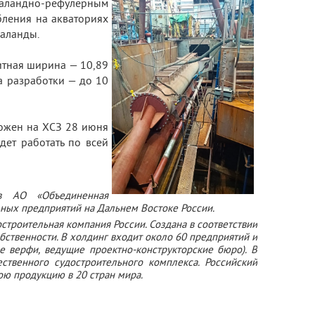
аландно-рефулерным
бления на акваториях
шаланды.
итная ширина — 10,89
а разработки — до 10
ложен на ХСЗ 28 июня
дет работать по всей
ав АО «Объединенная
ьных предприятий на Дальнем Востоке России.
троительная компания России. Создана в соответствии
бственности. В холдинг входит около 60 предприятий и
 верфи, ведущие проектно-конструкторские бюро). В
твенного судостроительного комплекса. Российский
ою продукцию в 20 стран мира.