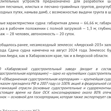
хлительных устройств предназначено для разработки ш
ом песчаных, илистых и песчано-гравийных грунтов, дноуглу
ходных путях, намыва дамб, с возможностью выдачи грунта в 
ые характеристики судна: габаритная длина — 66,66 м; габар
дка в рабочем положении с полной загрузкой — 1,3 м; глубин
паж — 28 человек, автономность — 20 суток.
общалось ранее, несамоходный землесос «Амурский-203» за
ода. Сдача судна намечена на август 2024 года. Землесос бу
рии Амура, как в Хабаровском крае, так и в Амурской области.
О «Хабаровский судостроительный завод» (входит в сост
достроительная корпорация») — одно из крупнейших судостроител
 «Объединенная судостроительная корпорация» — крупнейшая судос
указом президента РФ в 2007 году со 100% акций в федеральной со
ганизаций отрасли (основные судостроительные и судоремонтные
стоящее время на базе ОСК консолидировано около 80% отечес
нок — основной для госкорпорации, которая также экспортирует св