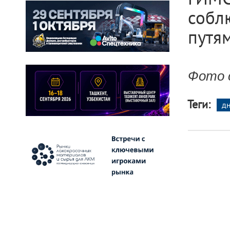
собл
путям
Фото с
Теги:
д