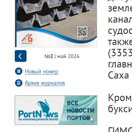
зем
ка
судо
такж
(335
| май 2026
№2
глав
Новый номер
Саха 
Архив журналов
Кром
букс
ГИМС