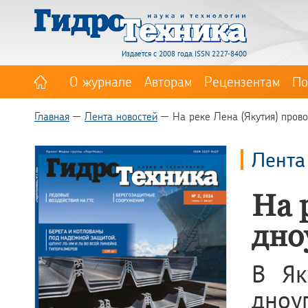
Издается с 2008 года. ISSN 2227-8400
О журнале
Авторам
Рецензентам
По
Главная
Лента новостей
На реке Лена (Якутия) пров
Лента
На 
дно
В Як
дноу