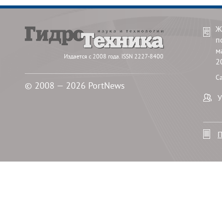
Ж
п
м
Издается с 2008 года. ISSN 2227-8400
2
С
© 2008 — 2026 PortNews
У
П