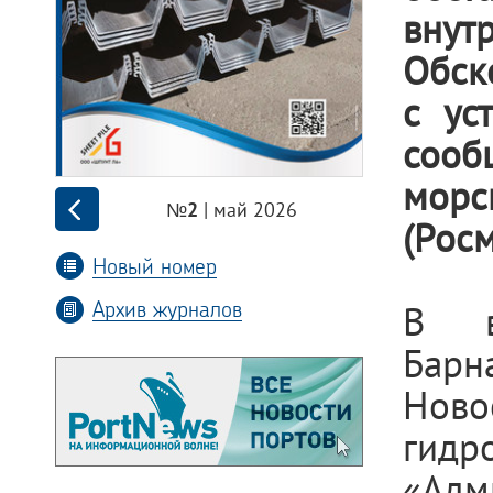
вну
Обск
с ус
сооб
мор
| май 2026
№2
(Рос
Новый номер
Архив журналов
В в
Барн
Нов
гидр
«Адм