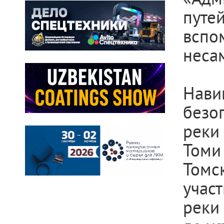
пут
всп
неса
Нави
безо
реки
Томи 
Томск
участ
реки