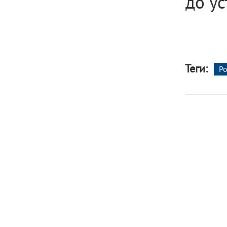
до ус
Теги:
Р