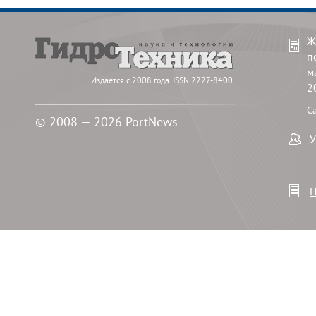
Ж
п
м
Издается с 2008 года. ISSN 2227-8400
2
С
© 2008 — 2026 PortNews
У
П