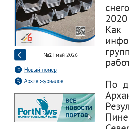
снег
2020
Как 
инфо
груп
| май 2026
№2
рабо
Новый номер
Архив журналов
По д
Арха
Резу
Пине
Севе