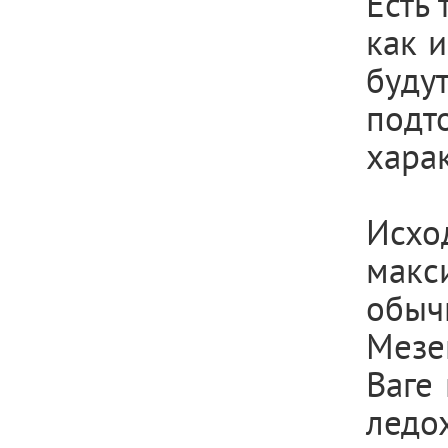
Есть 
как 
буду
подт
харак
Исхо
макс
обыч
Мезе
Ваге
ледо