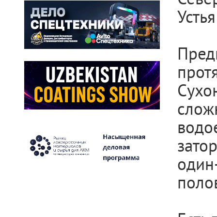
Устья
Пред
прот
Сухо
слож
водо
зато
один-
поло