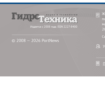
Ж
п
м
Издается с 2008 года. ISSN 2227-8400
2
С
© 2008 — 2026 PortNews
У
П