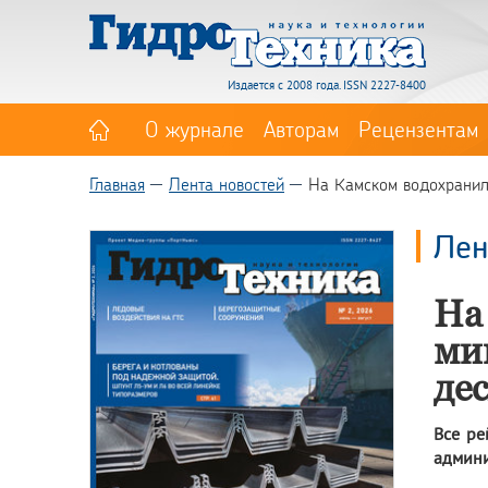
Издается с 2008 года. ISSN 2227-8400
О журнале
Авторам
Рецензентам
Главная
Лента новостей
На Камском водохранил
Лен
На
ми
де
Все ре
админи