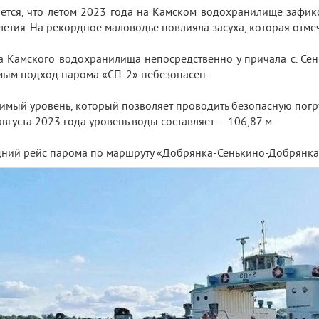
ется, что летом 2023 года на Камском водохранилище зафи
летия. На рекордное маловодье повлияла засуха, которая отмеч
а Камского водохранилища непосредственно у причала с. Сень
мым подход парома «СП-2» небезопасен.
имый уровень, который позволяет проводить безопасную погруз
августа 2023 года уровень воды составляет — 106,87 м.
ний рейс парома по маршруту «Добрянка-Сенькино-Добрянка» 