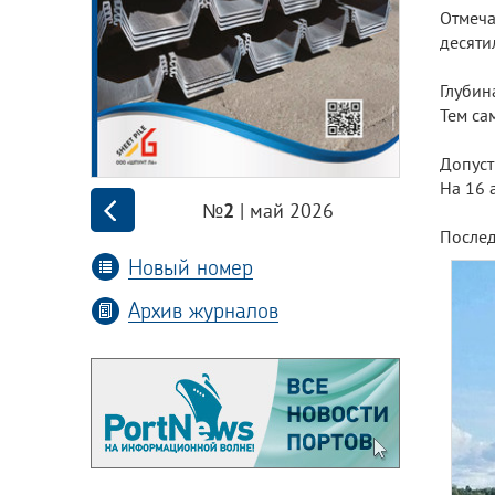
Отмеча
десяти
Глубин
Тем са
Допуст
На 16 
| май 2026
№2
Послед
Новый номер
Архив журналов