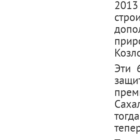
2013 
стро
допо
прир
Козло
Эти 
защи
прем
Саха
тогд
тепе