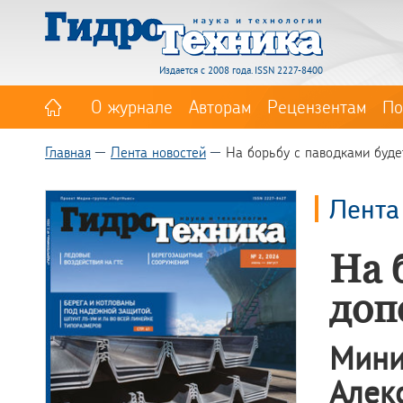
Издается с 2008 года. ISSN 2227-8400
О журнале
Авторам
Рецензентам
По
Главная
Лента новостей
На борьбу с паводками буд
Лента
На 
доп
Мини
Алек