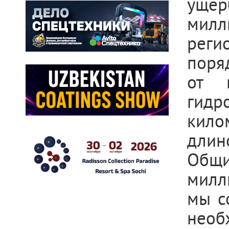
ущер
милл
реги
поря
от 
гид
кило
длин
Общи
милл
мы с
необ