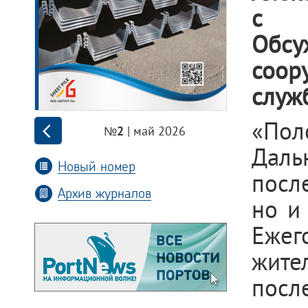
с г
Обсу
соор
служ
«Пол
| май 2026
№2
Даль
Новый номер
после
Архив журналов
но и
Ежег
жите
посл