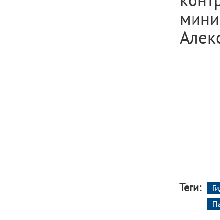
конт
мини
Алек
Теги:
Г
П