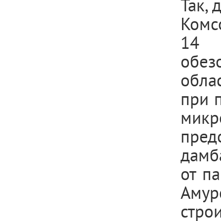
Так, 
Комс
14 
обез
обла
при 
микр
пред
дамб
от п
Амурс
стро