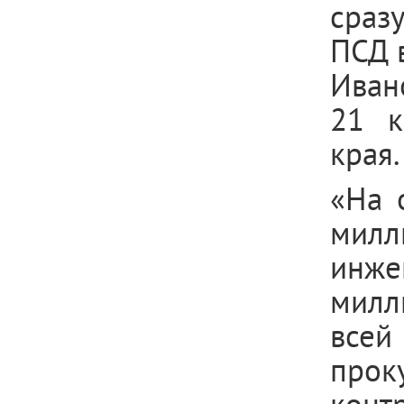
сразу
ПСД в
Иван
21 к
края.
«На 
мил
инже
милл
всей
прок