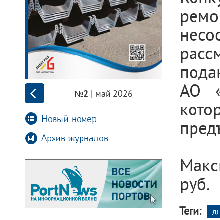
ремо
нес
рассм
пода
АО «
| май 2026
№2
кот
Новый номер
пред
Архив журналов
Макс
руб.
Теги:
д