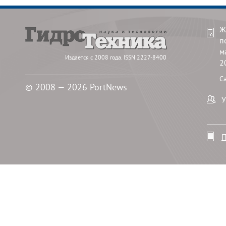
Ж
п
м
Издается с 2008 года. ISSN 2227-8400
2
С
© 2008 — 2026 PortNews
У
П