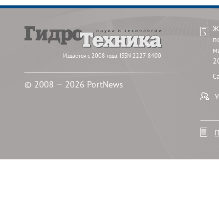
Ж
п
м
Издается с 2008 года. ISSN 2227-8400
2
С
© 2008 — 2026 PortNews
У
П