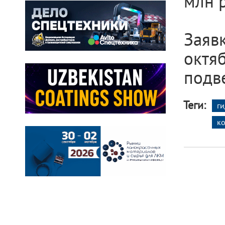
млн р
Заяв
октя
подве
Теги:
г
к