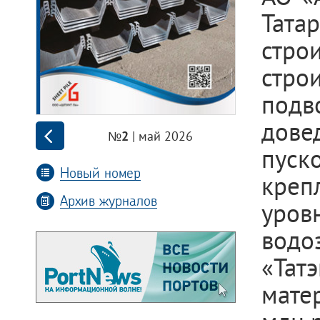
Тат
стро
стр
подв
дове
| май 2026
№2
пуск
Новый номер
креп
Архив журналов
уров
водо
«Тат
матер