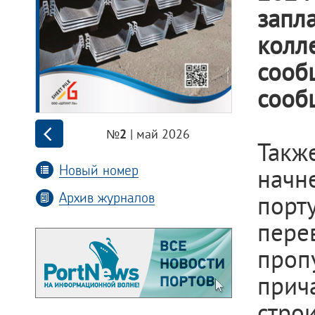
запл
колл
сооб
сооб
| май 2026
№2
Такж
Новый номер
начн
Архив журналов
порт
пере
проп
при
стро