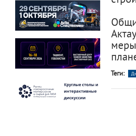
Общи
Акта
меры
план
Теги:
Д