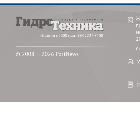
Ж
п
м
Издается с 2008 года. ISSN 2227-8400
2
С
© 2008 — 2026 PortNews
У
П