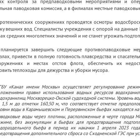
ях контроля за предпаводковыми мероприятиями и опер
льная паводковая комиссия, а в филиалах местные паводковы
ротехнических сооружениях проводятся осмотры водосбросн
ку вешних вод. Специалисты учреждения с опорой на данные 
ах средних многолетних значений и не станет угрожать подто
 планируется завершить следующие противопаводковые ме
злах, привести в полную готовность плавсредства и спасател
оружениях и местах отстоя флота, обеспечить их недос
овить теплоходы для дежурства и уборки мусора.
БУ «Канал имени Москвы» осуществляет регулирование режим
ложениями правил использования водных ресурсов водохрани
дохранилищ Москворецко-Окской судоходной системы. Уровень во
 1,5 м до отметки 160,50 м, что соответствует отметке предполо
овни воды в Карамышевском и Перервинском бьефах находятся на
водковые воды через плотины, расположенные в черте города Мо
жиме, без аккумуляции в бьефах для предотвращения подтопл
дораздельного бьефа в период их накачки 1 апреля 2023 года
едотвращения дополнительного сброса со Сходненской ГЭС при ус