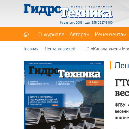
Издается с 2008 года. ISSN 2227-8400
О журнале
Авторам
Рецензентам
Главная
Лента новостей
ГТС «Канала имени Мос
Лен
ГТ
ве
ФГБУ 
весенн
подтве