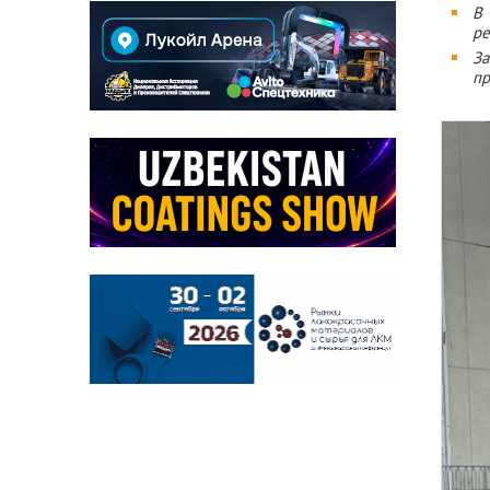
В 
ре
За
пр