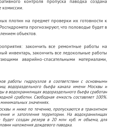
ативного контроля пропуска паводка создана
е комиссии.
ых плотин на предмет проверки их готовности к
Росгидромета прогнозируют, что половодье будет в
плением объектов.
роприятия: закончить все ремонтные работы на
ьный инвентарь, закончить все ледокольные работы
тающими аварийно-спасательными материалами,
ов работы гидроузлов в соответствии с основными
лищ водораздельного бьефа канала имени Москвы и
ды в водохранилищах водораздельного бьефа сработан
водной сработки. Свободная емкость составляет 100%.
 минимальных значениях.
сквы и ниже по течению, пропускаются в транзитном
ения и затопления территории. На водохранилищах
 будет создан резерв в 20 млн куб. м объема, для
ловии наложения дождевого паводка.