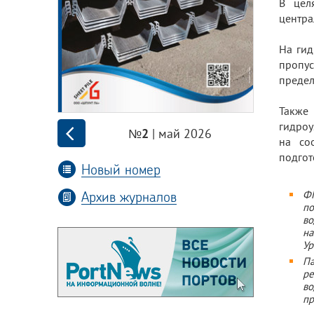
В цел
центра
На гид
пропус
предел
Также
гидроу
| май 2026
№2
на со
подгот
Новый номер
Архив журналов
ФГ
по
во
на
Ур
Па
ре
во
пр