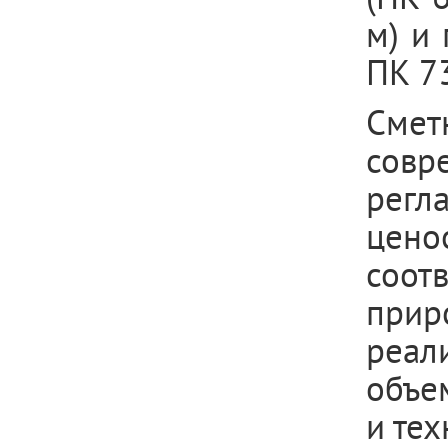
м) и
ПК 7
Сме
совр
регл
цен
соот
прир
реал
объе
и те