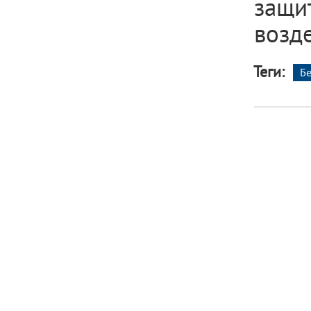
защи
возд
Теги:
Б