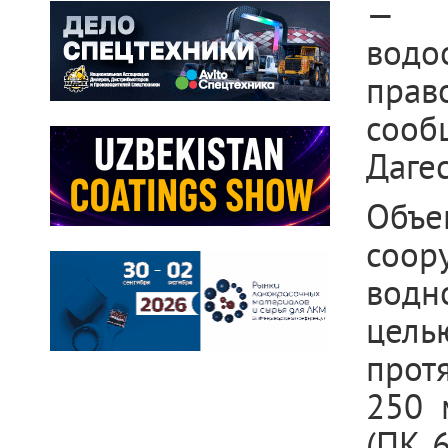
— б
водо
прав
сооб
Даге
Объе
соор
водн
цель
прот
250 
(ПК 