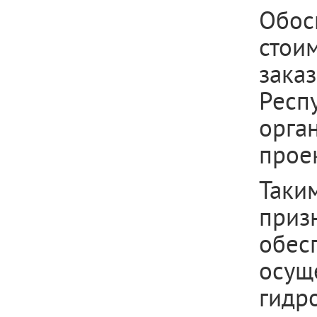
Обос
стои
зака
Респ
орг
прое
Таки
при
обес
осущ
гидр