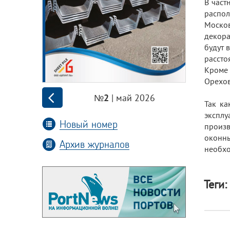
В част
распо
Москов
декора
будут 
рассто
Кроме 
Орехов
| май 2026
№2
Так ка
экспл
Новый номер
произв
оконны
Архив журналов
необхо
Теги: