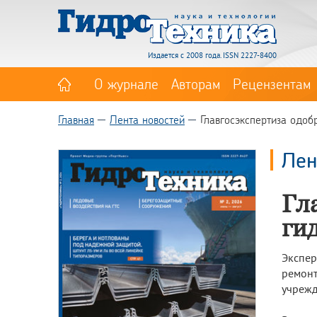
Издается с 2008 года. ISSN 2227-8400
О журнале
Авторам
Рецензентам
Главная
Лента новостей
Главгосэкспертиза одоб
Лен
Гл
ги
Экспер
ремонт
учрежд