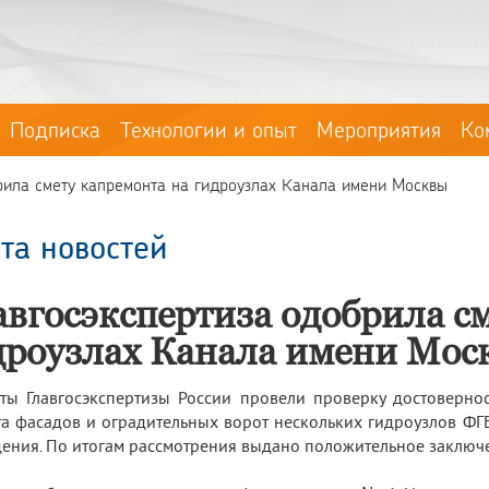
Подписка
Технологии и опыт
Мероприятия
Ко
рила смету капремонта на гидроузлах Канала имени Москвы
та новостей
авгосэкспертиза одобрила с
дроузлах Канала имени Мос
ты Главгосэкспертизы России провели проверку достоверно
а фасадов и оградительных ворот нескольких гидроузлов ФГ
ения. По итогам рассмотрения выдано положительное заключ