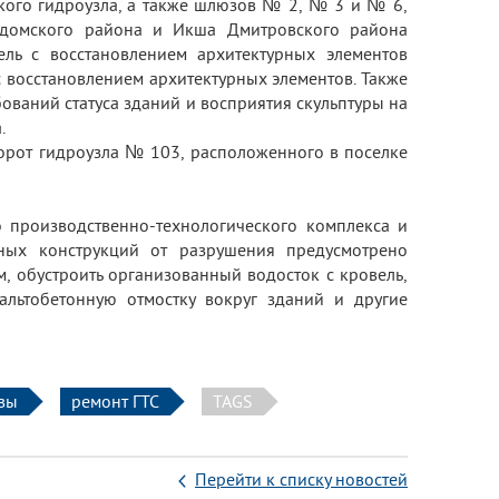
кого гидроузла, а также шлюзов № 2, № 3 и № 6,
лдомского района и Икша Дмитровского района
ель с восстановлением архитектурных элементов
с восстановлением архитектурных элементов. Также
бований статуса зданий и восприятия скульптуры на
.
орот гидроузла № 103, расположенного в поселке
о производственно-технологического комплекса и
ьных конструкций от разрушения предусмотрено
 обустроить организованный водосток с кровель,
альтобетонную отмостку вокруг зданий и другие
вы
ремонт ГТС
TAGS
Перейти к списку новостей