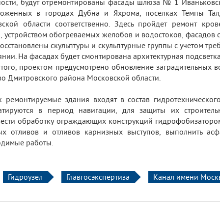
ности, будут отремонтированы фасады шлюза № 1 Иваньковс
ложенных в городах Дубна и Яхрома, поселках Темпы Та
ской области соответственно. Здесь пройдет ремонт кров
, устройством обогреваемых желобов и водостоков, фасадов 
восстановлены скульптуры и скульптурные группы с учетом тре
янии. На фасадах будет смонтирована архитектурная подсветка
того, проектом предусмотрено обновление заградительных в
о Дмитровского района Московской области.
к ремонтируемые здания входят в состав гидротехническог
уатируются в период навигации, для защиты их строител
ести обработку ограждающих конструкций гидрофобизатором,
х отливов и отливов карнизных выступов, выполнить асф
димые работы.
Гидроузел
Главгосэкспертиза
Канал имени Моск