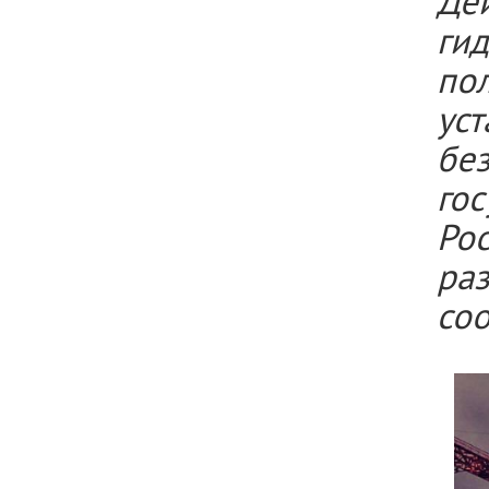
Де
ги
по
ус
бе
го
Ро
ра
со