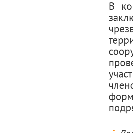
В ко
закл
чре
терр
соор
пров
учас
чле
фор
подр