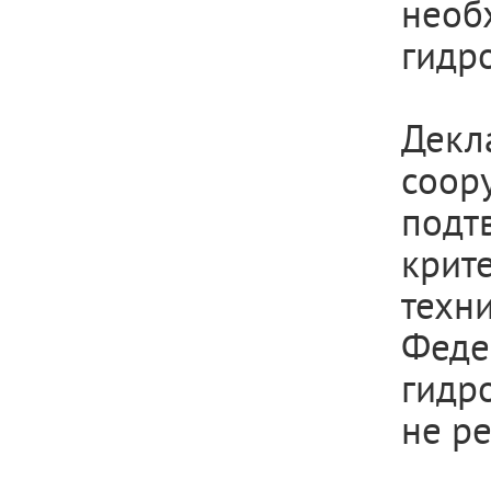
необ
гидр
Дек
соо
под
крит
техн
Феде
гидр
не ре