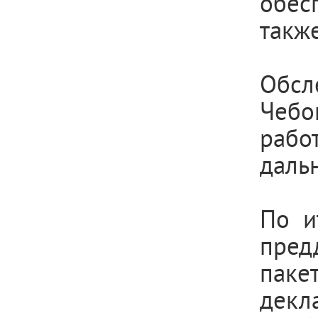
обес
такж
Обс
Чебо
раб
даль
По и
пред
пак
декл