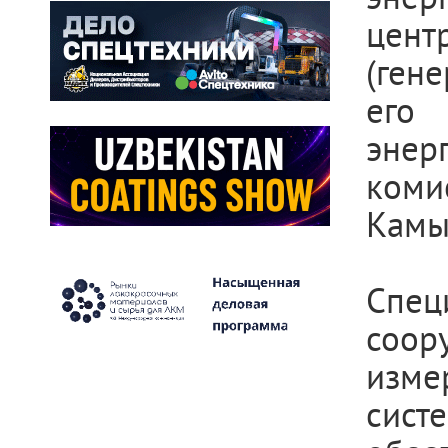
центр
(ген
его 
энер
коми
Камы
Спе
соор
изме
сист