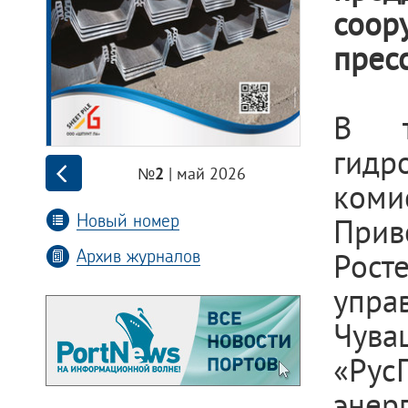
соор
прес
В т
гид
| май 2026
№2
коми
Новый номер
Прив
Архив журналов
Рост
упра
Чува
«Ру
эне