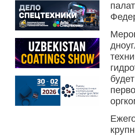
пал
Феде
Меро
дноуг
техн
гидро
буде
перв
оргко
Ежег
круп