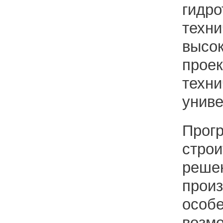
гидр
техн
высо
прое
техни
униве
Прог
стро
реше
прои
особ
воз