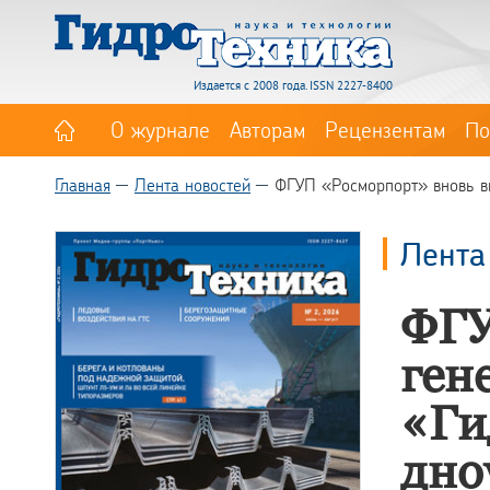
Издается с 2008 года. ISSN 2227-8400
О журнале
Авторам
Рецензентам
По
Главная
Лента новостей
ФГУП «Росморпорт» вновь вы
Лента
ФГУ
ген
«Ги
дно