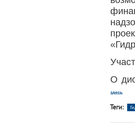
фина
надз
проек
«Гидр
Участ
О дис
здесь
Теги:
Г