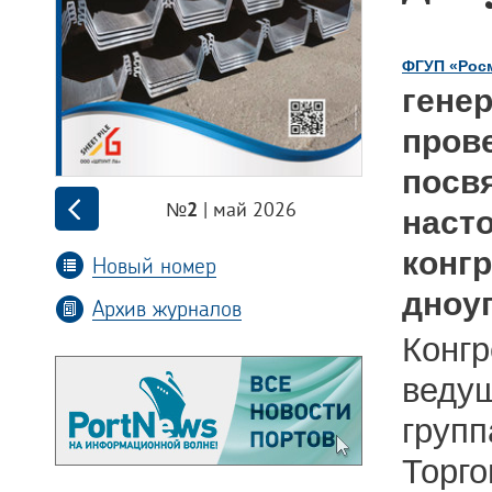
ФГУП «Рос
гене
пров
посв
| май 2026
№2
наст
кон
Новый номер
дноуг
Архив журналов
Конг
веду
групп
Торг