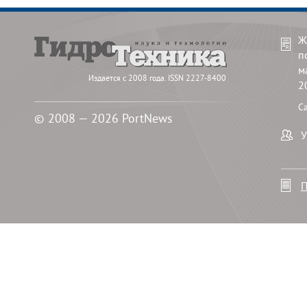
Ж
п
м
Издается с 2008 года. ISSN 2227-8400
2
С
© 2008 — 2026 PortNews
У
П