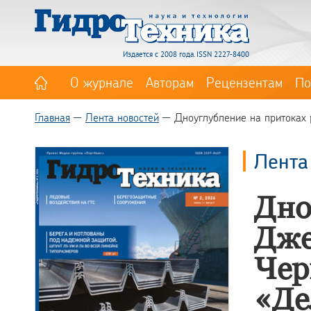
Издается с 2008 года. ISSN 2227-8400
О журнале
Авторам
Рецензентам
По
Главная
Лента новостей
Дноуглубление на притоках 
Лента
Дно
Дже
Чер
«Де