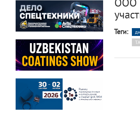
ООО 
участ
Теги:
д
T