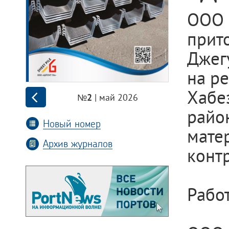
ООО 
прит
Джег
на р
Хабез
| май 2026
№2
райо
Новый номер
мате
Архив журналов
контр
Рабо