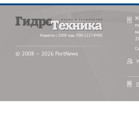
Ж
п
м
Издается с 2008 года. ISSN 2227-8400
2
С
© 2008 — 2026 PortNews
У
П