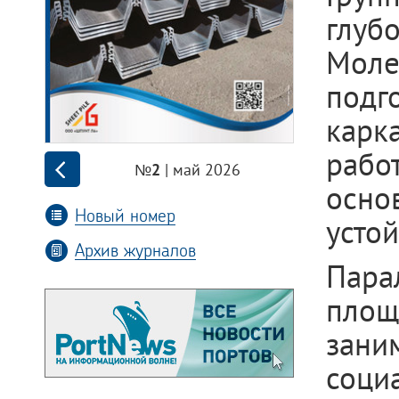
глуб
Моле
подг
карк
рабо
| май 2026
№2
осно
Новый номер
устой
Архив журналов
Пара
площ
зани
соц