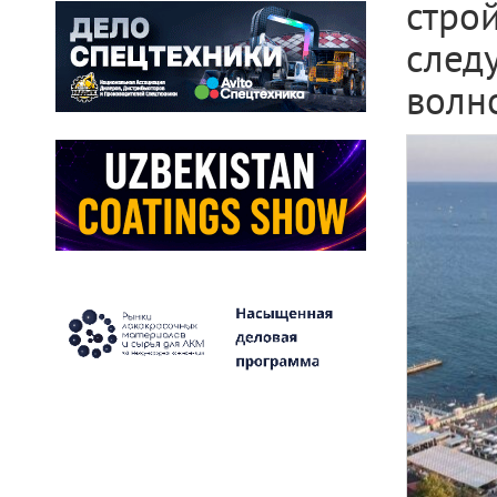
стро
след
волн