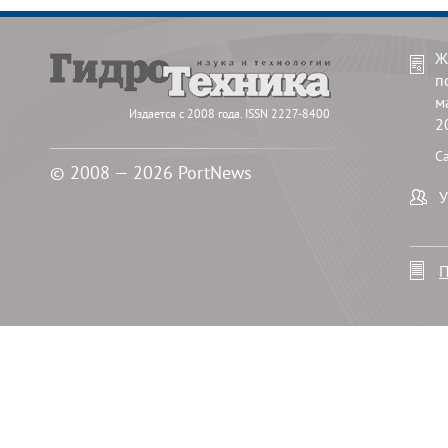
Ж
п
м
Издается с 2008 года. ISSN 2227-8400
2
С
© 2008 — 2026 PortNews
У
П