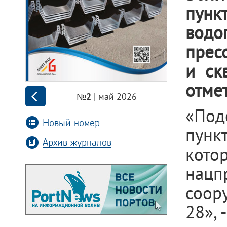
пунк
водо
п
рес
и ск
отмет
| май 2026
№2
«Под
Новый номер
пунк
Архив журналов
кото
нац
соор
28»,