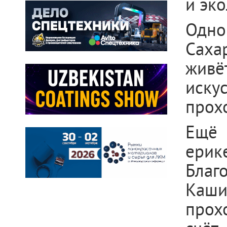
и эк
Одно
Саха
жив
иску
прох
Ещё 
ерик
Бла
Каши
прох