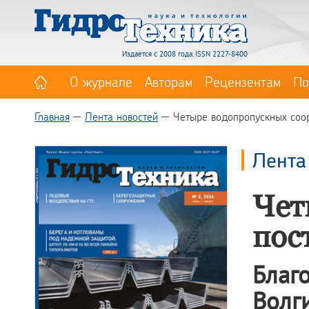
Издается с 2008 года. ISSN 2227-8400
О журнале
Авторам
Рецензентам
По
Главная
Лента новостей
Четыре водопропускных соо
Лента
Чет
пос
Благ
Волг