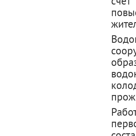
счёт
повы
жите
Вод
соор
обр
водо
кол
прож
Рабо
перв
сост