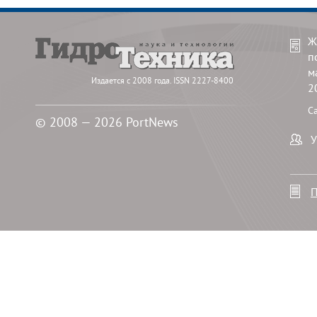
Ж
п
м
Издается с 2008 года. ISSN 2227-8400
2
С
© 2008 — 2026 PortNews
У
П