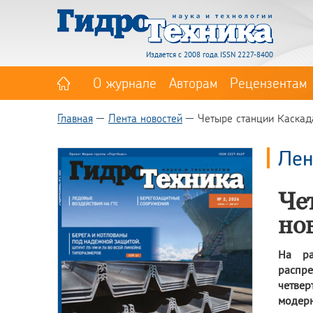
Издается с 2008 года. ISSN 2227-8400
О журнале
Авторам
Рецензентам
Главная
Лента новостей
Четыре станции Каскад
Лен
Че
но
На ра
распре
четвер
модерн