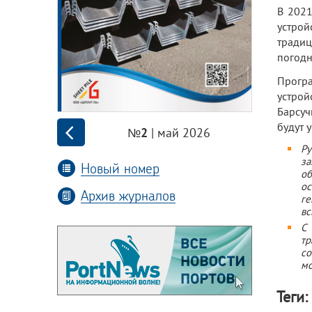
В 2021
устрой
традиц
погодн
Програ
устрой
Барсуч
будут 
| май 2026
№2
Ру
за
Новый номер
об
ос
Архив журналов
г
вс
С 
тр
с
мо
Теги: