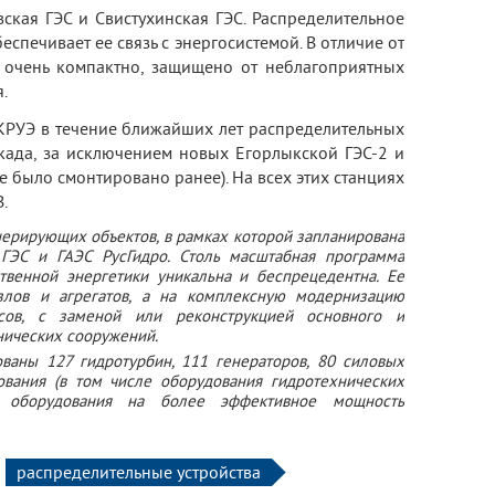
ская ГЭС и Свистухинская ГЭС. Распределительное
еспечивает ее связь с энергосистемой. В отличие от
 очень компактно, защищено от неблагоприятных
.
РУЭ в течение ближайших лет распределительных
скада, за исключением новых Егорлыкской ГЭС-2 и
 было смонтировано ранее). На всех этих станциях
.
ерирующих объектов, в рамках которой запланирована
 ГЭС и ГАЭС РусГидро. Столь масштабная программа
твенной энергетики уникальна и беспрецедентна. Ее
злов и агрегатов, а на комплексную модернизацию
сов, с заменой или реконструкцией основного и
нических сооружений.
ваны 127 гидротурбин, 111 генераторов, 80 силовых
ования (в том числе оборудования гидротехнических
ы оборудования на более эффективное мощность
распределительные устройства