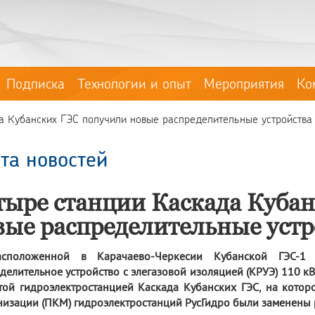
Подписка
Технологии и опыт
Мероприятия
Ко
а Кубанских ГЭС получили новые распределительные устройства
та новостей
тыре станции Каскада Куба
вые распределительные устр
сположенной в Карачаево-Черкесии Кубанской ГЭС-1 
делительное устройство с элегазовой изоляцией (КРУЭ) 110 кВ,
той гидроэлектростанцией Каскада Кубанских ГЭС, на кото
изации (ПКМ) гидроэлектростанций РусГидро были заменены 