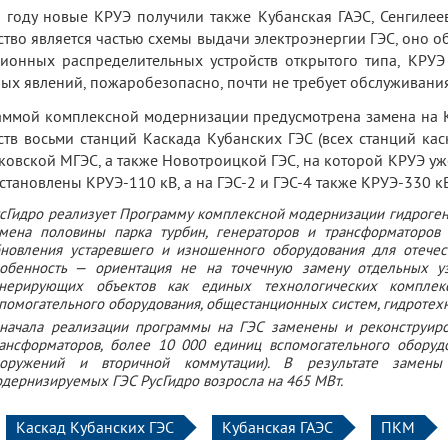
 году новые КРУЭ получили также Кубанская ГАЭС, Сенгилеев
ство является частью схемы выдачи электроэнергии ГЭС, оно об
ионных распределительных устройств открытого типа, КРУЭ
ых явлений, пожаробезопасно, почти не требует обслуживания
ммой комплексной модернизации предусмотрена замена на К
ств восьми станций Каскада Кубанских ГЭС (всех станций ка
ковской МГЭС, а также Новотроицкой ГЭС, на которой КРУЭ уже
установлены КРУЭ-110 кВ, а на ГЭС-2 и ГЭС-4 также КРУЭ-330 кВ
сГидро реализует Программу комплексной модернизации гидроген
мена половины парка турбин, генераторов и трансформаторов
новления устаревшего и изношенного оборудования для отечес
обенность — ориентация не на точечную замену отдельных у
енерирующих объектов как единых технологических комплек
помогательного оборудования, общестанционных систем, гидротех
начала реализации программы на ГЭС заменены и реконструиро
ансформаторов, более 10 000 единиц вспомогательного оборуд
ооружений и вторичной коммутации). В результате замен
дернизируемых ГЭС РусГидро возросла на 465 МВт.
Каскад Кубанских ГЭС
Кубанская ГАЭС
ПКМ