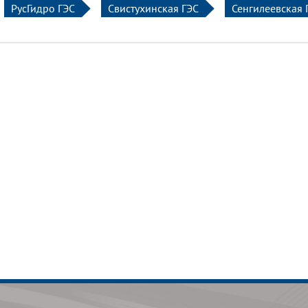
РусГидро ГЭС
Свистухинская ГЭС
Сенгилеевская 