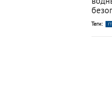
вод
безо
Теги:
ГТ