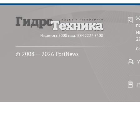
Ж
п
м
Издается с 2008 года. ISSN 2227-8400
2
С
© 2008 — 2026 PortNews
У
П