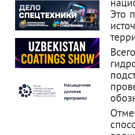
наци
Это 
исто
терр
Всег
гидр
подс
пров
обоз
Отме
спо