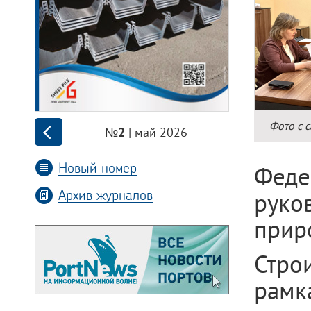
Фото с 
| май 2026
№2
Новый номер
Фед
Архив журналов
рук
прир
Стро
рам