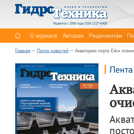
Издается с 2008 года. ISSN 2227-8400
О журнале
Авторам
Рецензентам
По
Главная
Лента новостей
Акваторию порта Ейск плани
Лента
Акв
очи
Аква
пост