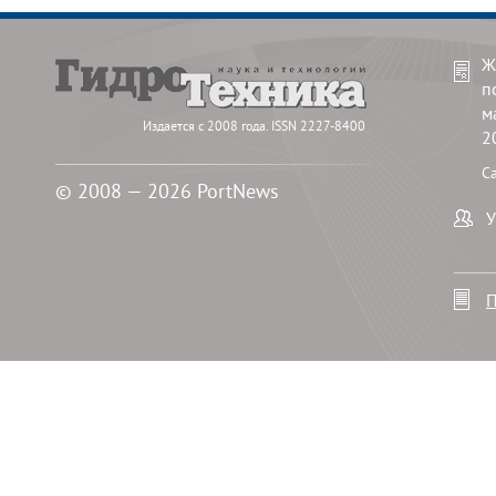
Ж
п
м
Издается с 2008 года. ISSN 2227-8400
2
С
© 2008 — 2026 PortNews
У
П