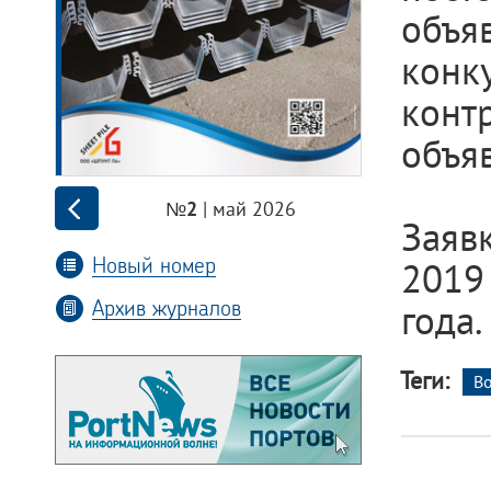
объ
кон
конт
объяв
| май 2026
№2
Заяв
Новый номер
2019
Архив журналов
года.
Теги:
В