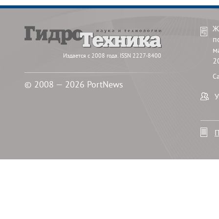
Ж
п
м
Издается с 2008 года. ISSN 2227-8400
2
С
© 2008 — 2026 PortNews
У
П