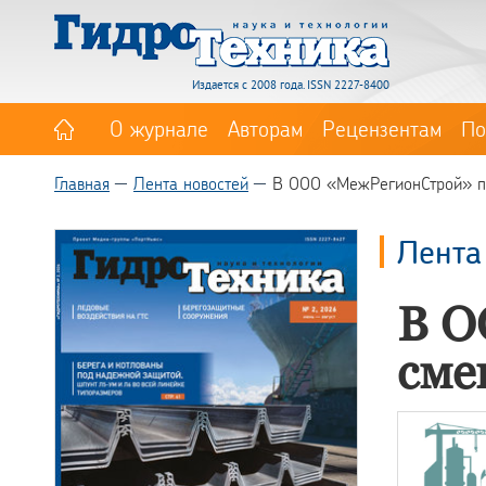
Издается с 2008 года. ISSN 2227-8400
О журнале
Авторам
Рецензентам
По
Главная
Лента новостей
В ООО «МежРегионСтрой» п
Лента
В О
сме