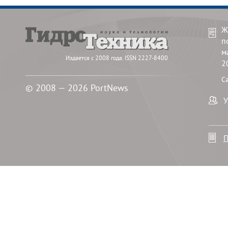
Ж
п
м
Издается с 2008 года. ISSN 2227-8400
2
С
© 2008 — 2026 PortNews
У
П