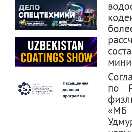
водо
коде
более
расс
сост
мини
Согл
по Р
физл
«МБ
Удму