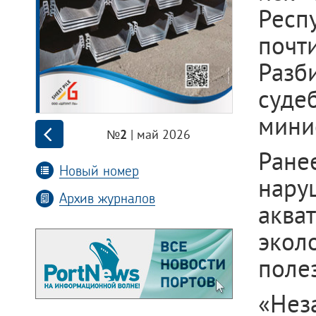
Респ
почт
Разб
суде
мини
| май 2026
№2
Ране
Новый номер
нару
Архив журналов
аква
экол
поле
«Нез