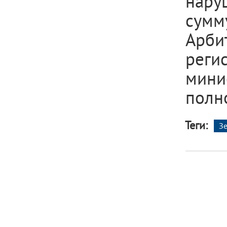
нару
сумму
Арби
реги
мини
полн
Теги:
З