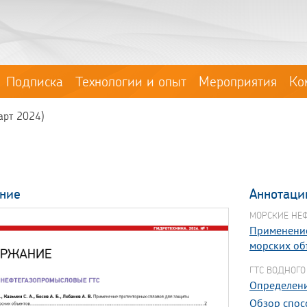
Подписка
Технологии и опыт
Мероприятия
Ко
арт 2024)
ние
Аннотаци
МОРСКИЕ НЕ
Применение
морских об
ГТС ВОДНОГО
Определени
Обзор спос