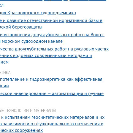
ел
ция Красноярского судоподъемника
е и развитие отечественной нормативной базы в
рской берегозащиты
и выполнения дноуглубительных работ на Волго-
 морском судоходном канале
чества дноуглубительных работ на русловых частях
ренних водоемах современными методами и
нием
ЕТИКА
 потепление и гидроэнергетика как эффективная
ации
ческое нивелирование — автоматизация и ручные
ЫЕ ТЕХНОЛОГИИ И МАТЕРИАЛЫ
 к испытаниям геосинтетических материалов и их
в зависимости от функционального назначения в
ческих сооружениях