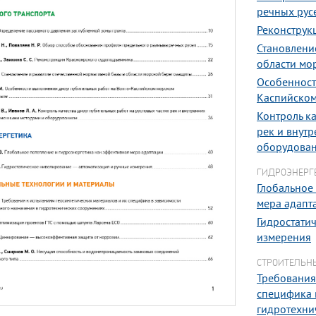
речных рус
Реконструк
Становлени
области мо
Особенност
Каспийском
Контроль ка
рек и внут
оборудова
ГИДРОЭНЕРГ
Глобальное
мера адапт
Гидростати
измерения
СТРОИТЕЛЬН
Требования
специфика 
гидротехни