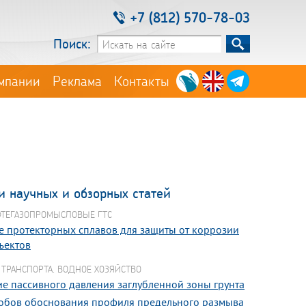
+7 (812) 570-78-03
Поиск:
мпании
Реклама
Контакты
и научных и обзорных статей
ФТЕГАЗОПРОМЫСЛОВЫЕ ГТС
 протекторных сплавов для защиты от коррозии
ъектов
 ТРАНСПОРТА. ВОДНОЕ ХОЗЯЙСТВО
е пассивного давления заглубленной зоны грунта
обов обоснования профиля предельного размыва