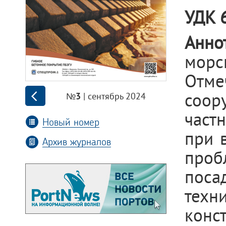
УДК
Анно
мор
Отм
соор
| сентябрь 2024
№3
част
Новый номер
при 
Архив журналов
проб
поса
техн
конс