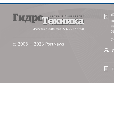
Ж
п
м
Издается с 2008 года. ISSN 2227-8400
2
С
© 2008 — 2026 PortNews
У
П