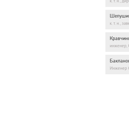
к. т. н., 
Шелушин
к. т. н.,
Кравчин
инженер, 
Баклано
Инженер 