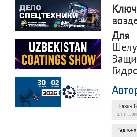
Ключ
возд
Для 
Шелу
Защи
Гидро
Авто
Шахин В
д. т. н.,
Радионо