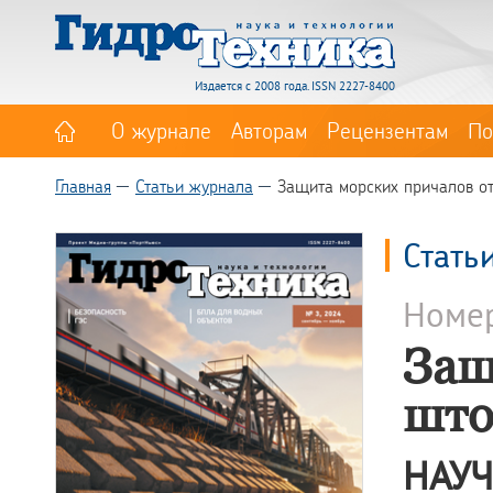
Издается с 2008 года. ISSN 2227-8400
О журнале
Авторам
Рецензентам
По
Главная
Статьи журнала
Защита морских причалов о
Стать
Номе
Защ
што
НАУЧ