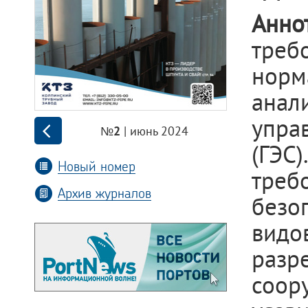
Анно
треб
норм
анал
упра
| июнь 2024
№2
(ГЭС
Новый номер
тре
Архив журналов
безо
видо
разр
соор