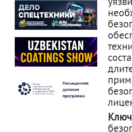
уязв
необ
безо
обес
техн
сост
длит
прим
без
лице
Клю
безо