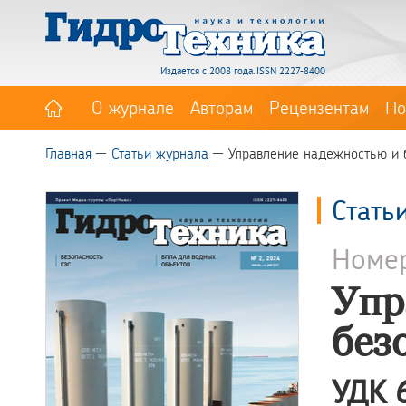
Издается с 2008 года. ISSN 2227-8400
О журнале
Авторам
Рецензентам
По
Главная
Статьи журнала
Управление надежностью и 
Стать
Номе
Упр
без
УДК 