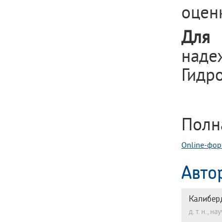
оцен
Для
наде
Гидро
Полн
Online-фор
Авто
Калибер
д. т. н.,