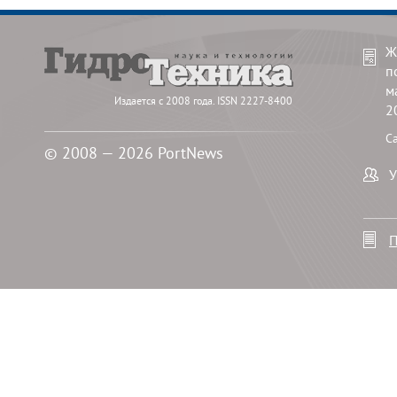
Ж
п
м
Издается с 2008 года. ISSN 2227-8400
2
С
© 2008 — 2026 PortNews
У
П