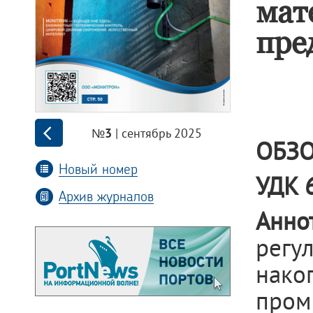
мат
пре
| сентябрь 2025
№3
ОБЗО
Новый номер
УДК 
Архив журналов
Анно
рег
нак
про