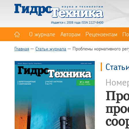
Издается с 2008 года. ISSN 2227-8400
О журнале
Авторам
Рецензентам
По
Главная
Статьи журнала
Проблемы нормативного рег
Стать
Номе
Про
про
соо