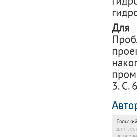
гидр
гидр
Для 
Про
про
нак
пром
3. С. 
Авто
Сольский
д. т. н., 
подземные