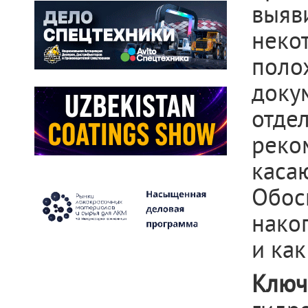
выяв
нек
пол
док
отде
реко
кас
Обос
нако
и ка
Клю