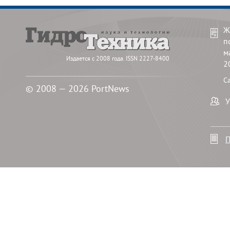
Ж
п
м
Издается с 2008 года. ISSN 2227-8400
2
С
© 2008 — 2026 PortNews
У
П