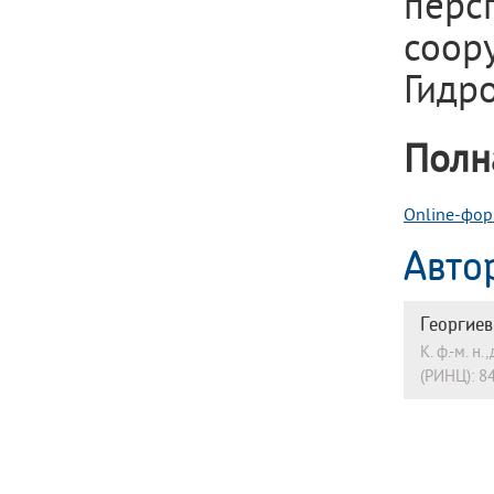
перс
соор
Гидро
Полн
Online-фор
Авто
Георгиев
К. ф.-м. 
(РИНЦ): 8