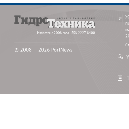
Ж
п
м
Издается с 2008 года. ISSN 2227-8400
2
С
© 2008 — 2026 PortNews
У
П