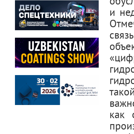
обус
и не
Отме
связ
объ
«ци
ги
гидр
тако
важн
как 
прои