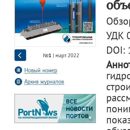
объ
Обзо
УДК 
DOI:
| март 2022
№1
Анно
Новый номер
гидр
Архив журналов
стро
расс
пони
пока