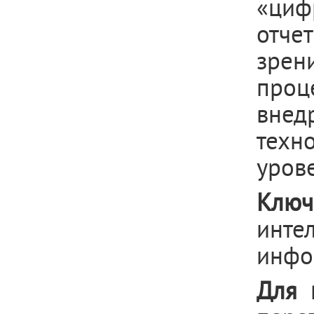
«циф
отчет
зрен
проц
внед
техн
урове
Ключ
инте
инфо
Для 