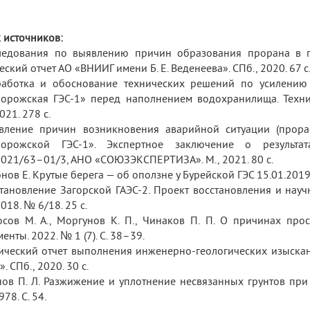
 источников:
следования по выявлению причин образования прорана в г
еский отчет АО «ВНИИГ имени Б. Е. Веденеева». СПб., 2020. 67 с
зработка и обоснование технических решений по усилени
орожская ГЭС‑1» перед наполнением водохранилища. Технич
021. 278 с.
явление причин возникновения аварийной ситуации (прор
порожской ГЭС‑1». Экспертное заключение о результат
021/63–01/3, АНО «СОЮЗЭКСПЕРТИЗА». М., 2021. 80 с.
онов Е. Крутые берега — об оползне у Бурейской ГЭС 15.01.2019
становление Загорской ГАЭС‑2. Проект восстановления и нау
018. № 6/18. 25 с.
осов М. А., Моргунов К. П., Чинаков П. П. О причинах про
енты. 2022. № 1 (7). С. 38–39.
нический отчет выполнения инженерно-геологических изыска
. СПб., 2020. 30 с.
нов П. Л. Разжижение и уплотнение несвязанных грунтов при
78. С. 54.