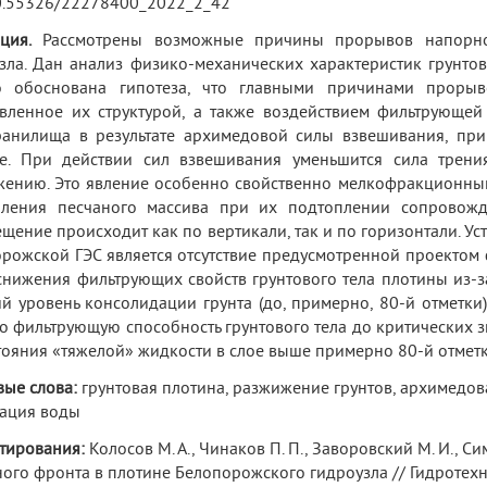
0.55326/22278400_2022_2_42
ция.
Рассмотрены возможные причины прорывов напорно
зла. Дан анализ физико-механических характеристик грунтов
о обоснована гипотеза, что главными причинами прорыв
вленное их структурой, а также воздействием фильтрующей
анилища в результате архимедовой силы взвешивания, при
е. При действии сил взвешивания уменьшится сила трения
ению. Это явление особенно свойственно мелкофракционны
пления песчаного массива при их подтоплении сопровожда
щение происходит как по вертикали, так и по горизонтали. У
рожской ГЭС является отсутствие предусмотренной проектом
снижения фильтрующих свойств грунтового тела плотины из-
й уровень консолидации грунта (до, примерно, 80-й отметки)
о фильтрующую способность грунтового тела до критических 
тояния «тяжелой» жидкости в слое выше примерно 80-й отметк
ые слова:
грунтовая плотина, разжижение грунтов, архимедова
ация воды
тирования:
Колосов М. А., Чинаков П. П., Заворовский М. И., С
ого фронта в плотине Белопорожского гидроузла // Гидротехник