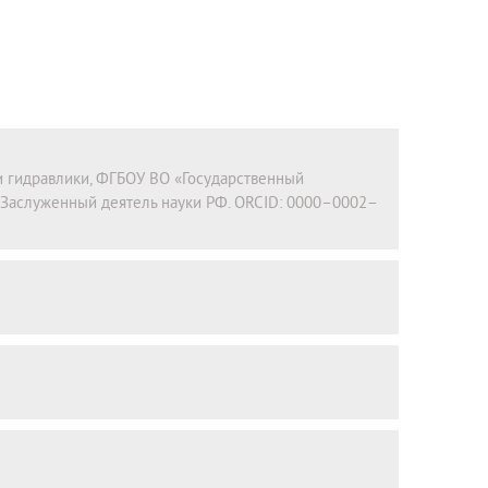
 и гидравлики, ФГБОУ ВО «Государственный
. Заслуженный деятель науки РФ. ORCID: 0000–0002–