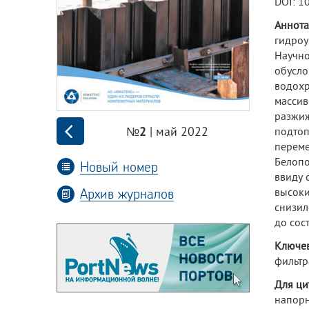
DOI: 1
Аннота
гидроу
Научн
обусло
водохр
массив
разжиж
| май 2022
подто
№2
переме
Белопо
Новый номер
ввиду 
Архив журналов
высоки
снизил
до сос
Ключев
фильтр
Для ци
напорн