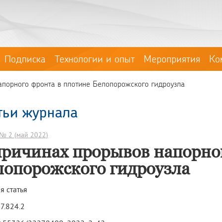
Подписка
Технологии и опыт
Мероприятия
Ко
апорного фронта в плотине Белопорожского гидроузла
тьи журнала
№ 2 (май 2022)
причинах прорывов напорног
лопорожского гидроузла
я статья
7.824.2