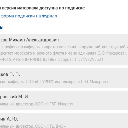
 версия материала доступна по подписке
-форма подписки на журнал
ры
сов Михаил Александрович
. н., профессор кафедры гидротехнических сооружений, конструкций
ерситет морского и речного флота имени адмирала С. О. Макарова»
–4615. Автор ID РИНЦ: 853862. Scopus ID: 57198295323
ков П. П.
рант кафедры ГТСКиГ, ГУРМФ им. адмирала С. О. Макарова
ровский М. И.
ральный директор, ООО «НГБП-Инвест»
ин А. Ю.
ральный директор, ООО «НТЦ ВИЭ»