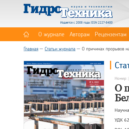
Издается с 2008 года. ISSN 2227-8400
О журнале
Авторам
Рецензентам
Главная
Статьи журнала
О причинах прорывов н
Ста
Номер:
О 
Бе
Научна
УДК 62