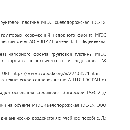
рунтовой плотине МГЭС «Белопорожская ГЭС‑1».
.
ю грунтовых сооружений напорного фронта МГЭС
еский отчет АО «ВНИИГ имени Б. Е. Веденеева».
ана) напорного фронта грунтовой плотины МГЭС
ах строительно-технического исследования №
. URL: https://www.svoboda.org/a/29708921.html.
чно-техническое сопровождение // НТС ЕЭС РАН от
садки основания строящейся Загорской ГАЭС‑2 //
ний на объекте МГЭС «Белопорожская ГЭС‑1». ООО
 динамических воздействиях: учебное пособие. Л.: