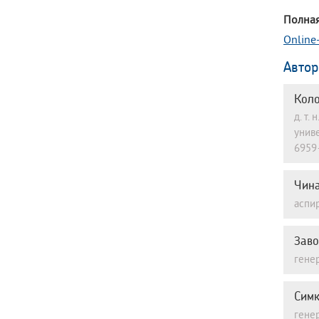
Полная
Online
Авто
Коло
д. т
унив
6959
Чина
аспи
Заво
гене
Симк
гене