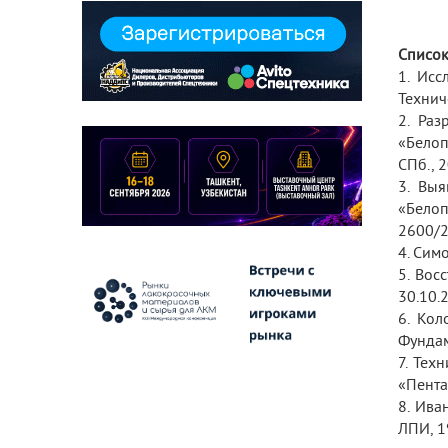
Список
1. Ис
Технич
2. Ра
«Белоп
СПб., 2
3. Вы
«Бело
2600/2
4. Сим
5. Вос
30.10.2
6. Кол
Фундам
7. Тех
«Пента»
8. Ива
ЛПИ, 19