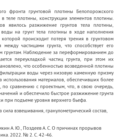
го фронта грунтовой плотины Белопорожского
 в теле плотины, конструкции элементов плотины.
ов явилось разжижение грунтов тела плотины,
 воды на грунт тела плотины в ходе наполнения
 которой происходит потеря трения в грунтовом
 между частицами грунта, что способствует его
м грунтам. Наблюдение за переформированием до
ется переукладкой частиц грунта, при этом их
становлено, что особенностью возведенной плотины
 фильтрации воды через низовую каменную призму
за использования материалов, обеспечивших более
, по сравнению с проектным, что, в свою очередь,
значений и обеспечило быстрое разжижение грунта
и при подъеме уровня верхнего бьефа.
 сила взвешивания, гранулометрический состав,
имкин А. Ю., Поздеев А. С. О причинах прорывов
а. 2022. № 2. С. 42-46.