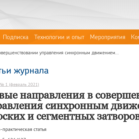
Подписка
Технологии и опыт
Мероприятия
Ко
овершенствовании управления синхронным движением...
тьи журнала
№ 1 (февраль 2021)
вые направления в соверше
равления синхронным движ
оских и сегментных затворо
-практическая статья