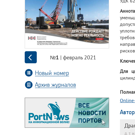
УДК 62
Аннота
умень
допус
уплотн
требо
направ
рисков
| февраль 2021
№1
Ключев
Для ц
Новый номер
цилинд
Архив журналов
Полная
Online
Автор
Дра
д. т