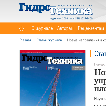
Издается с 2008 года. ISSN 2227-8400
О журнале
Авторам
Рецензентам
Главная
Статьи журнала
Новые направления в с
Ста
Номер:
Но
уп
пл
Научно