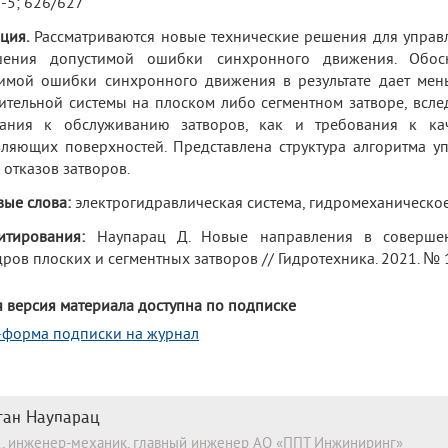
-5; 626/627
ция.
Рассматриваются новые технические решения для управ
шения допустимой ошибки синхронного движения. Обос
тимой ошибки синхронного движения в результате дает ме
ительной системы на плоском либо сегментном затворе, всле
вания к обслуживанию затворов, как и требования к кач
ляющих поверхностей. Представлена структура алгоритма 
 отказов затворов.
ые слова:
электрогидравлическая система, гидромеханическо
итирования:
Наупарац Д. Новые направления в совершен
ров плоских и сегментных затворов // Гидротехника. 2021. № 1.
 версия материала доступна по подписке
-форма подписки на журнал
ган Наупарац
. н., инженер-механик, главный инженер АО «ППТ Инжиниринг»