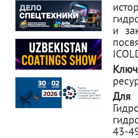
ист
гидр
и за
посв
ICOL
Ключ
ресу
Для 
Гидр
гидр
43-49