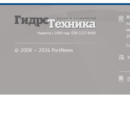
Ж
п
м
Издается с 2008 года. ISSN 2227-8400
2
С
© 2008 — 2026 PortNews
У
П