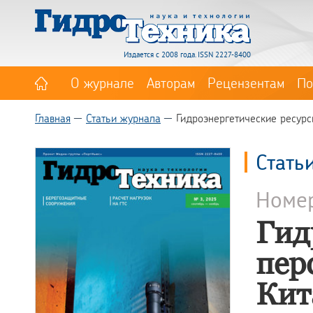
Издается с 2008 года. ISSN 2227-8400
О журнале
Авторам
Рецензентам
По
Главная
Статьи журнала
Гидроэнергетические ресурс
Стать
Номе
Гид
пер
Кит