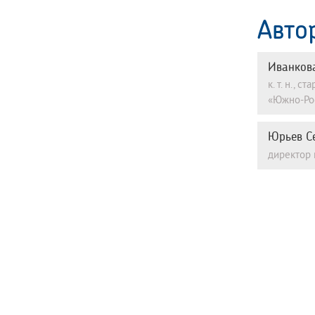
Авто
Иванков
к. т. н.,
«Южно-Рос
Юрьев С
директор 