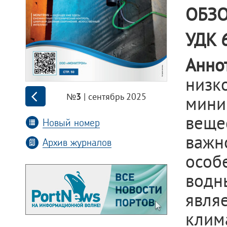
ОБЗО
УДК 6
Анно
низ
| сентябрь 2025
№3
мин
веще
Новый номер
важн
Архив журналов
особ
водн
явля
клим