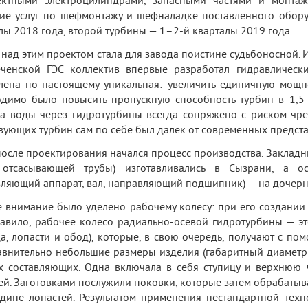
ектными электроцилиндрами, запасными частями и монта
ие услуг по шефмонтажу и шефналадке поставленного обору
лы 2018 года, второй турбины — 1–2-й кварталы 2019 года.
 над этим проектом стала для завода поистине судьбоносной.
еченской ГЭС коллектив впервые разработал гидравлическ
лена по-настоящему уникальная: увеличить единичную мощно
димо было повысить пропускную способность турбин в 1,5 
а воды через гидротурбины всегда сопряжено с риском чре
вующих турбин сам по себе был далек от современных предст
после проектирования начался процесс производства. Закладны
 отсасывающей трубы) изготавливались в Сызрани, а о
ляющий аппарат, вал, направляющий подшипник) — на дочерне
 внимание было уделено рабочему колесу: при его создани
авило, рабочее колесо радиально-осевой гидротурбины — э
ца, лопасти и обод), которые, в свою очередь, получают с по
авнительно небольшие размеры изделия (габаритный диаметр
х составляющих. Одна включала в себя ступицу и верхнюю 
ей. Заготовками послужили поковки, которые затем обрабаты
дине лопастей. Результатом применения нестандартной тех