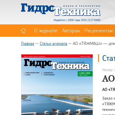
Издается с 2008 года. ISSN 2227-8400
О журнале
Авторам
Рецензентам
Главная
Статьи журнала
АО «ТЯЖМАШ» — для 
Ста
Номер:
АО
АО «Т
Заказ 
«ТЯЖМА
технич