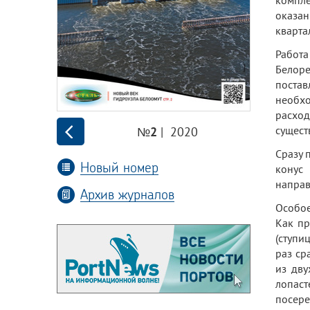
компл
оказан
кварта
Работа
Белор
постав
необхо
расход
сущест
| 2020
№2
Сразу 
Новый номер
конус
направ
Архив журналов
Особое
Как пр
(ступи
раз ср
из дву
лопаст
посере