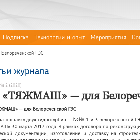
Подписка
Технологии и опыт
Мероприятия
Ко
Белореченской ГЭС
тьи журнала
№ 2 (2020)
 «ТЯЖМАШ» — для Белореч
ЯЖМАШ» — для Белореченской ГЭС
на поставку двух гидротурбин — №№ 1 и 3 Белореченской Г
Ш» 30 марта 2017 года. В рамках договора по реконструкц
еской документации, изготовление и доставку на строите