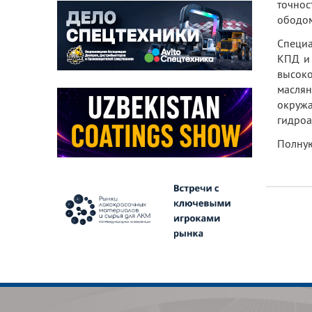
точнос
ободом
Специа
КПД и 
высок
маслян
окруж
гидроа
Полную