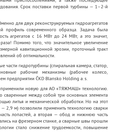
жными приспособлениями, а также последующее
дования. Срок поставки первой турбины — 1–2-й
 Именно для двух реконструируемых гидроагрегатов
ий профиль современного образца. Задача была
сть агрегатов с 16 МВт до 24 МВт, а это значит,
раза! Помимо того, что значительное увеличение
змерной кавитационной эрозии, проточный тракт
авлений об оптимальности.
е части гидротурбины (спиральная камера, статор,
сновные рабочие механизмы (рабочее колесо,
м предприятии ČKD Blansko Holding a. s.
и применили новую для АО «ТЯЖМАШ» технологию.
то сваренные между собой три основных элемента
мощью литья и механической обработки. Но на этот
 — 2,9 м) позволили применить технологию сварки
часть лопастей, а вторая — обод и нижнюю часть
вались на фрезерном станке, а сварные швы прошли
нологии стало снижение трудоемкости, повышение