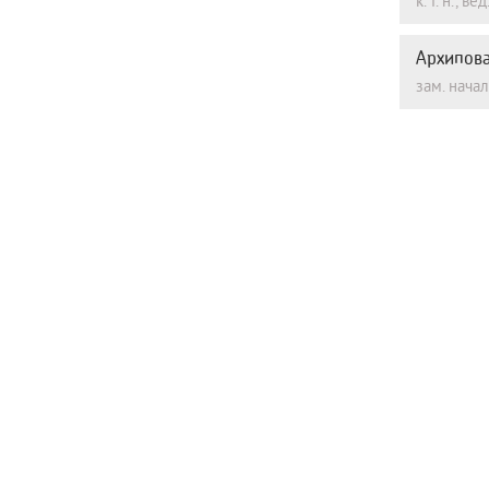
к. т. н.,
Архипов
зам. нача