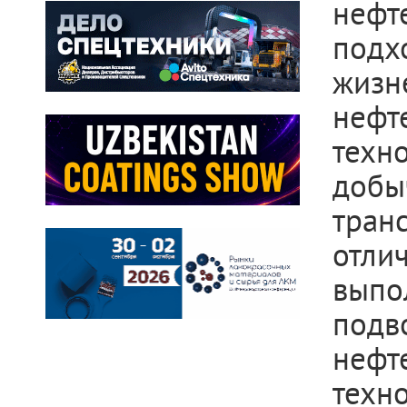
неф
под
жизн
нефт
техн
доб
тра
отл
выпо
под
неф
техн