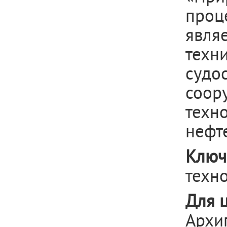
проц
явля
техн
суд
соор
техн
нефт
Ключ
техн
Для 
Архи