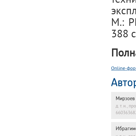
эксп
М.: Р
388 с
Полн
Online-фор
Авто
Мирзоев
д. т. н.,
66036368
Ибрагим