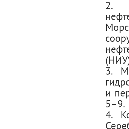
2. 
нефт
Мор
соо
нефт
(НИУ)
3. М
гидр
и пер
5–9.
4. К
Сере