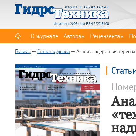
Издается с 2008 года. ISSN 2227-8400
О журнале
Авторам
Рецензентам
По
Главная
Статьи журнала
Анализ содержания термина
Стать
Номе
Ана
«те
над