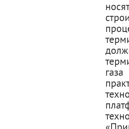
нос
стро
проц
терм
долж
терм
газа
прак
техн
плат
техн
«При