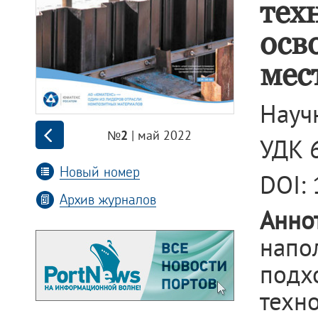
тех
осв
мес
Научн
| май 2022
№2
УДК 
Новый номер
DOI:
Архив журналов
Анно
напо
подх
тех