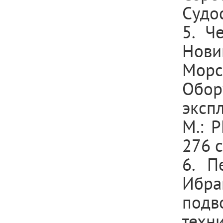
Судос
5. Ч
Новик
Морс
Обо
эксп
М.: Р
276 с
6. П
Ибраг
подв
техн