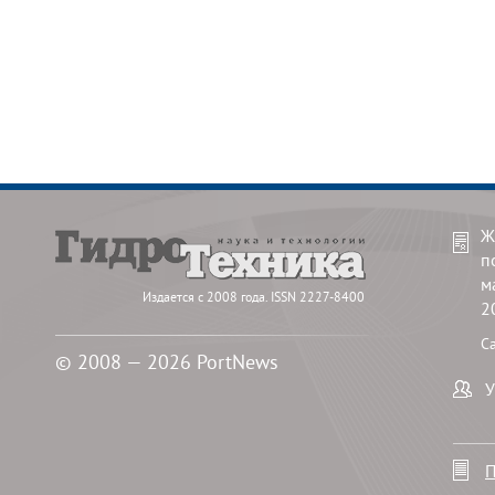
Ж
п
м
Издается с 2008 года. ISSN 2227-8400
2
С
© 2008 — 2026 PortNews
У
П