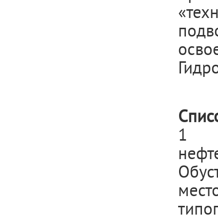
«тех
подв
осво
Гидро
Спис
1 
нефт
Обус
мес
типог