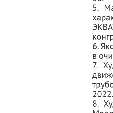
5. М
хара
ЭКВА
конгр
6. Як
в очи
7. Х
движ
труб
2022.
8. Х