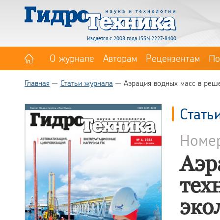
Издается с 2008 года. ISSN 2227-8400
О журнале
Авторам
Рецензентам
По
Главная
Статьи журнала
Аэрация водных масс в реше
Стать
Номе
Аэр
тех
эко