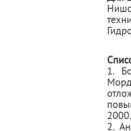
Нишо
техни
Гидро
Спис
1. Б
Морд
отло
повы
2000.
2. А