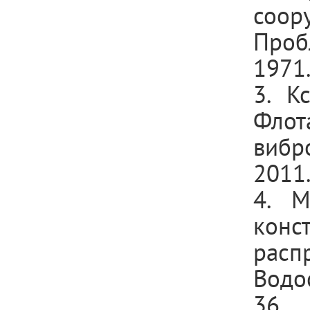
соор
Проб
1971
3. К
Флот
вибр
2011.
4. М
кон
расп
Водос
36.