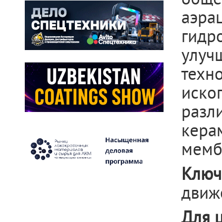
аэр
гидро
улуч
тех
иско
раз
кера
мемб
Ключ
движ
Для 