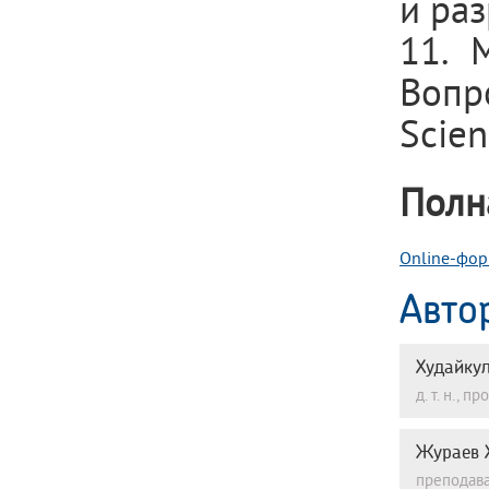
и раз
11. 
Вопр
Scien
Полн
Online-фор
Авто
Худайку
д. т. н.,
Жураев 
преподава