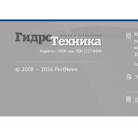
Ж
п
м
Издается с 2008 года. ISSN 2227-8400
2
С
© 2008 — 2026 PortNews
У
П