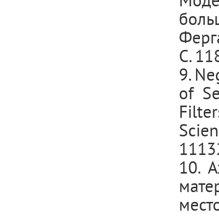
Мод
боль
Ферга
С. 11
9. Ne
of S
Filte
Scien
1113
10. 
мат
мест