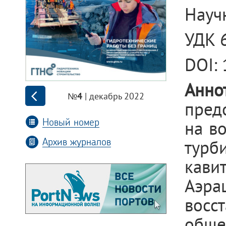
Научн
УДК 6
DOI:
Анн
| декабрь 2022
№4
пред
Новый номер
на в
Архив журналов
турб
кави
Аэр
восс
обще